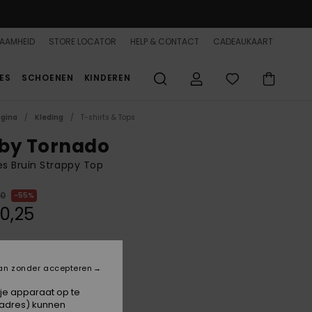
AAMHEID
STORE LOCATOR
HELP & CONTACT
CADEAUKAART
ES
SCHOENEN
KINDEREN
agina
Kleding
T-shirts & Tops
by Tornado
s Bruin Strappy Top
00
55%
0,25
ON SALE 25% EXTRA
an zonder accepteren
Brownie
 je apparaat op te
-adres) kunnen