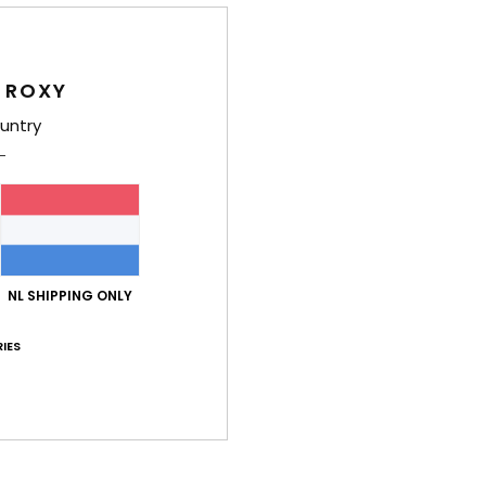
Deta
Dames
 ROXY
Stijl
E
untry
Kenm
S
V
P
Same
NL SHIPPING ONLY
IES
Bez