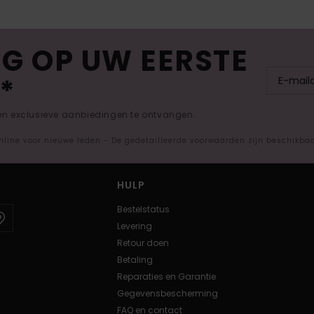
G OP UW EERSTE
*
 en exclusieve aanbiedingen te ontvangen.
nline voor nieuwe leden - De gedetailleerde voorwaarden zijn beschikba
HULP
Bestelstatus
Levering
Retour doen
Betaling
Reparaties en Garantie
Gegevensbescherming
FAQ en contact