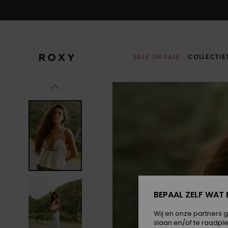
Ga
naar
Productinformatie
SALE ON SALE
COLLECTIE
BEPAAL ZELF WAT 
Wij en onze partners 
slaan en/of te raadpl