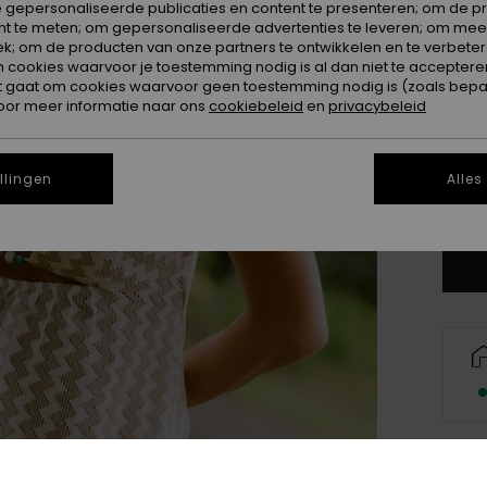
 gepersonaliseerde publicaties en content te presenteren; om de pr
nt te meten; om gepersonaliseerde advertenties te leveren; om meer
k; om de producten van onze partners te ontwikkelen en te verbetere
ookies waarvoor je toestemming nodig is al dan niet te accepteren
t gaat om cookies waarvoor geen toestemming nodig is (zoals bepa
oor meer informatie naar ons
cookiebeleid
en
privacybeleid
X
llingen
Alles
Zi