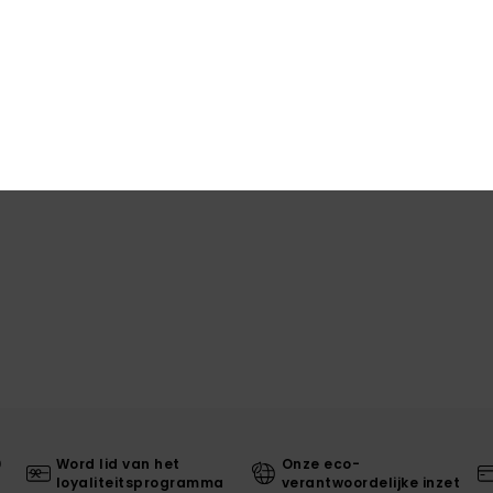
0
Word lid van het
Onze eco-
loyaliteitsprogramma
verantwoordelijke inzet