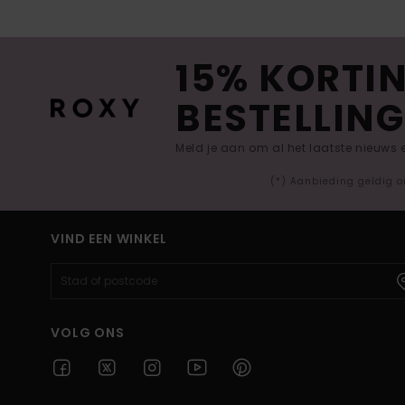
15% KORTIN
BESTELLING
Meld je aan om al het laatste nieuws
(*) Aanbieding geldig o
VIND EEN WINKEL
VOLG ONS