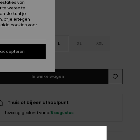
estaties van
 te weten te
n. Je kunt je
, of je ertegen
alde cookies voor
S
S
M
L
XL
XXL
 accepteren
e maattabel
In winkelwagen
Thuis of bij een afhaalpunt
Levering gepland vanaf
8 augustus