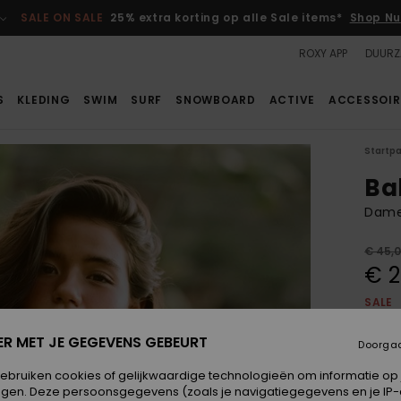
SALE ON SALE
25% extra korting op alle Sale items*
Shop Nu
ROXY APP
DUURZ
S
KLEDING
SWIM
SURF
SNOWBOARD
ACTIVE
ACCESSOIR
Startp
Ba
Dame
€ 45,
€ 2
SALE
SALE 
ER MET JE GEGEVENS GEBEURT
Doorga
Kleur
gebruiken cookies of gelijkwaardige technologieën om informatie op
egen. Deze persoonsgegevens (zoals je navigatiegegevens en je IP