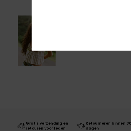
Gratis verzending en
Retourneren binnen 3
retouren voor leden
dagen