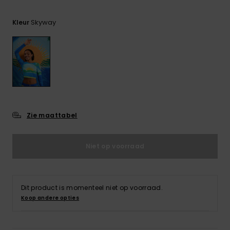
FAQ
Playsuits
Riemen &
Snowboard
bekijken
Technische
portemonne
ROXY APP
Skyway
tassen
Kleur
Shorts
Surf
Handschoen
VERLANGLIJST
Snow
& sjaals
Rokken
Accessoires
Schultassen
Schoolartik
Hoeden &
mutsen
Accessoires
Zie maattabel
Zonnebrillen
Niet op voorraad
Wetsuits
Rashguards
Dit product is momenteel niet op voorraad.
neopreen
Koop andere opties
accessoires