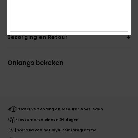
Samenstelling
[Hoofdstof] 87% gerecycled nylon, 13%
elastaan
Bezorging en Retour
Onlangs bekeken
Gratis verzending en retouren voor leden
Retourneren binnen 30 dagen
Word lid van het loyaliteitsprogramma