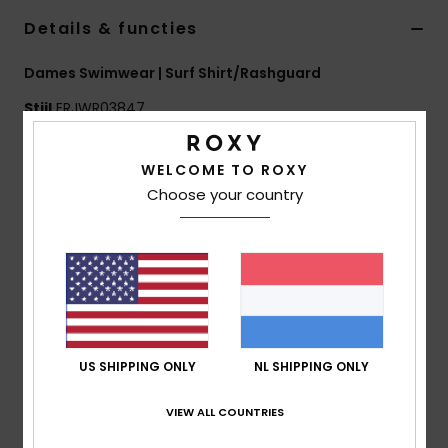
Swim
Details & functies
Kleding
Dames Swimwear | Surf Shirt/Rashguard
Stijl
ERJWR03847
Accessoires
Kenmerken
WELCOME TO ROXY
Schoenen
Choose your country
Collectie:
Atlas-collectie
Stof:
Zachte, bestendige en rekbare jerseystof van
87% gerecycled nylon en 13% elastaan
Fitness
Fit:
Aansluitend
Halslijn:
Ronde hals
Snow
Mouwen:
Lange mouwen
Sluiting:
Om over het hoofd aan te trekken
US SHIPPING ONLY
NL SHIPPING ONLY
Branding:
Gezeefdrukt logo
De look van het product kan ietsje veranderen
VIEW ALL COUNTRIES
afhankelijk van de plaatsing van de print