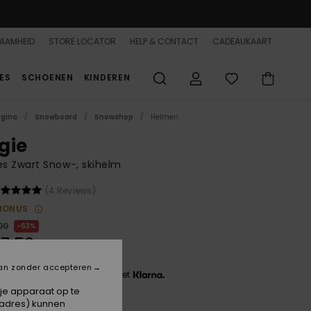
AAMHEID
STORE LOCATOR
HELP & CONTACT
CADEAUKAART
ES
SCHOENEN
KINDEREN
agina
Snowboard
Snowshop
Helmen
gie
s Zwart Snow-, skihelm
(4 Reviews)
BONUS
00
63%
7,50
an zonder accepteren
 3 x € 12,50, zonder rente met
 je apparaat op te
-adres) kunnen