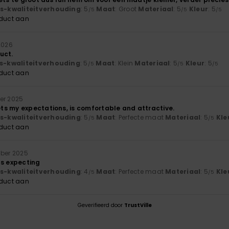
js-kwaliteitverhouding
: 5
Maat
: Groot
Materiaal
: 5
Kleur
: 5
/5
/5
/5
oduct aan
2026
uct.
js-kwaliteitverhouding
: 5
Maat
: Klein
Materiaal
: 5
Kleur
: 5
/5
/5
/5
oduct aan
er 2025
s my expectations, is comfortable and attractive.
js-kwaliteitverhouding
: 5
Maat
: Perfecte maat
Materiaal
: 5
Kle
/5
/5
oduct aan
ber 2025
as expecting
js-kwaliteitverhouding
: 4
Maat
: Perfecte maat
Materiaal
: 5
Kle
/5
/5
oduct aan
Geverifieerd door
TrustVille