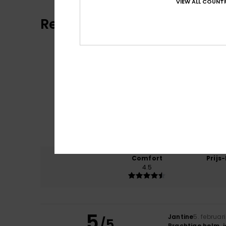
VIEW ALL COUNTR
Reviews van klanten
Comfort
Prijs
4.5
5
Jantine
5. februar
/5
Prachtige helm, i