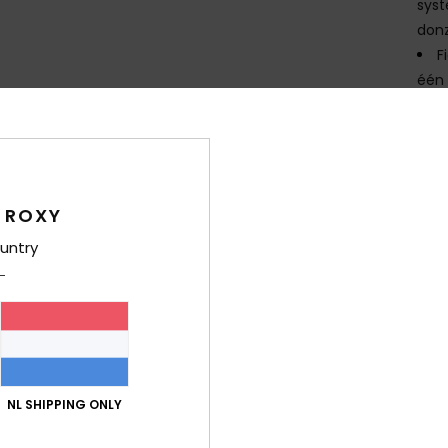
syst
donz
F
één
V
een 
B
I
G
 ROXY
S
untry
G
D
Same
Bez
NL SHIPPING ONLY