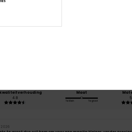
IES
Gemiddelde score
5.0
/5
gebaseerd op
4 geverifieerde beoordelingen
sinds november 2025
100% van onze klanten bevelen dit product aan
-kwaliteitverhouding
Maat
Mate
4.8
5
Te klein
Te groot
i 2026
ets te groot dus ruil hem om voor een maatje kleiner, verder precies