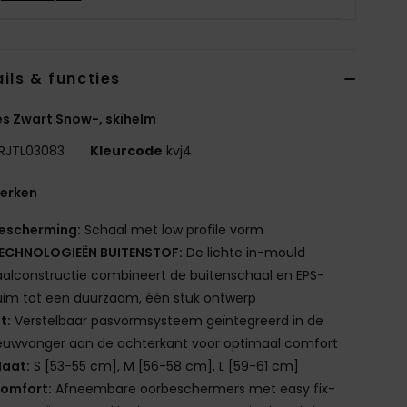
ils & functies
s Zwart Snow-, skihelm
RJTL03083
Kleurcode
kvj4
erken
escherming:
Schaal met low profile vorm
ECHNOLOGIEËN BUITENSTOF:
De lichte in-mould
alconstructie combineert de buitenschaal en EPS-
im tot een duurzaam, één stuk ontwerp
it:
Verstelbaar pasvormsysteem geïntegreerd in de
euwvanger aan de achterkant voor optimaal comfort
aat:
S [53-55 cm], M [56-58 cm], L [59-61 cm]
omfort:
Afneembare oorbeschermers met easy fix-