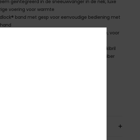
eem geïntegreerd in de sneeuwvanger in de nek, luxe
ige voering voor warmte
idlock® band met gesp voor eenvoudige bediening met
 hand
entilatie:
Passieve ventilatie biedt luchtcirculatie, voor
condensvrije bril en comfort
ESTE SKIBRIL COMBINATIE:
Ideaal met de FEELIN-skibril
nbegrepen items:
Beschermende tas van microfiber
arantie:
2 jaar
tandaard:
CE EN 1077: 2007 KLASSE B
ewicht (maat M): 450g
ownload de
Verklaring Van Overeenstemming
nstelling
[Hoofdstof] 100% plastic
orging en Retour