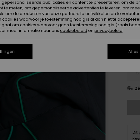
 gepersonaliseerde publicaties en content te presenteren; om de pr
SALE 
nt te meten; om gepersonaliseerde advertenties te leveren; om meer
k; om de producten van onze partners te ontwikkelen en te verbetere
ookies waarvoor je toestemming nodig is al dan niet te accepteren
Kleur
t gaat om cookies waarvoor geen toestemming nodig is (zoals bepa
oor meer informatie naar ons
cookiebeleid
en
privacybeleid
llingen
Alles
S
Zi
Dit
Koo