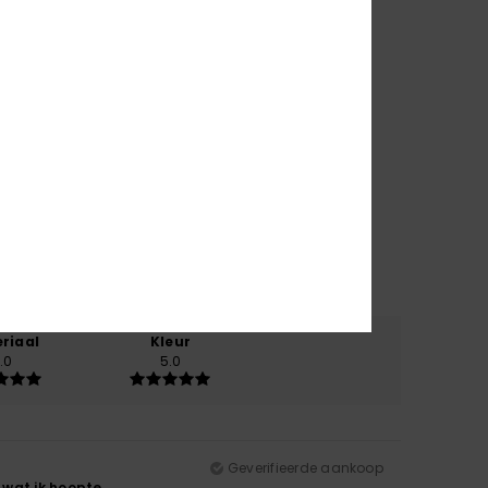
riaal
Kleur
.0
5.0
Geverifieerde aankoop
 wat ik hoopte.