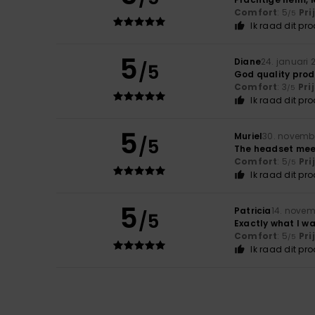
Comfort
: 5
Pri
/5
Ik raad dit pr
5
Diane
24. januari 
/5
God quality prod
Comfort
: 3
Pri
/5
Ik raad dit pr
5
Muriel
30. novemb
/5
The headset meet
Comfort
: 5
Pri
/5
Ik raad dit pr
5
Patricia
14. novem
/5
Exactly what I w
Comfort
: 5
Pri
/5
Ik raad dit pr