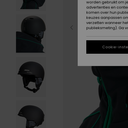
worden gebruikt om je
advertenties en conte
komen over hun publie
keuzes aanpassen om c
verzetten wanneer he
publieksmeting). Ga v
Cookie-inste