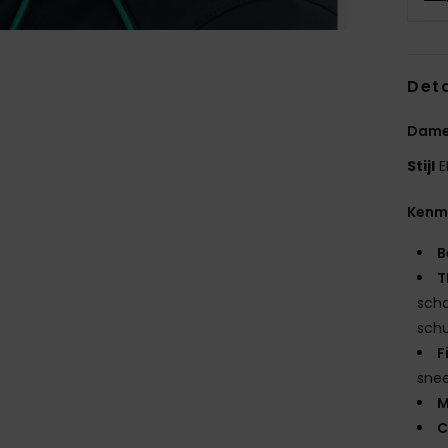
Deta
Dame
Stijl
E
Kenm
B
T
scha
schu
F
sne
M
C