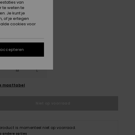
estaties van
ON SALE 25% EXTRA
 te weten te
n. Je kunt je
, of je ertegen
True Black Big Dots
alde cookies voor
 accepteren
M
L
e maattabel
Niet op voorraad
 product is momenteel niet op voorraad.
p andere opties