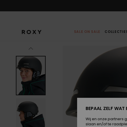
Ga
naar
Productinformatie
SALE ON SALE
COLLECTIE
BEPAAL ZELF WAT 
Wij en onze partners 
slaan en/of te raadpl