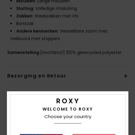
Mouwen:
Lange mouwen
Sluiting:
Volledige ritssluiting
Zakken:
Steekzakken met rits
Borstzak
Andere kenmerken:
Verstelbare zoom met
trekkoord met stoppers
Samenstelling
[Hoofdstof] 100% gerecycled polyester
Bezorging en Retour
Reviews van klanten
WELCOME TO ROXY
Choose your country
Gemiddelde score