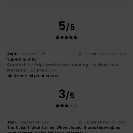
5
/5
Anja
21. oktober 2025
Geverifieerde aankoop
Superb quality
Comfort
: 5
Prijs-kwaliteitverhouding
: 4
Maat
: Groot
/5
/5
Materiaal
: 5
Kleur
: 5
/5
/5
Ik raad dit product aan
3
/5
Jay
25. september 2025
Geverifieerde aankoop
The fit isn't ideal for me. When closed, it creates wrinkles
on my tummy, which isn't very attractive.