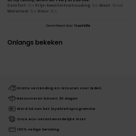
Comfort
: 4
Prijs-kwaliteitverhouding
: 3
Maat
: Groot
/5
/5
Materiaal
: 5
Kleur
: 5
/5
/5
Geverifieerd door
TrustVille
Onlangs bekeken
Gratis verzending en retouren voor leden
Retourneren binnen 30 dagen
Word lid van het loyaliteitsprogramma
Onze eco-verantwoordelijke inzet
100% veilige betaling