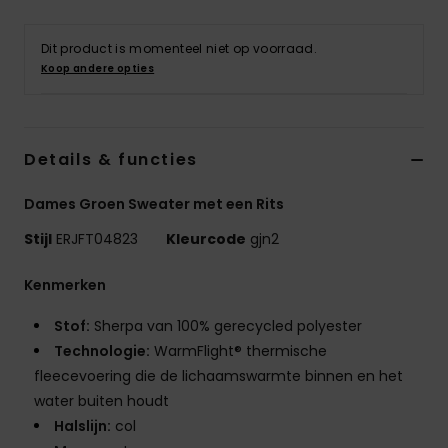
Swim
Dit product is momenteel niet op voorraad.
Kleding
Koop andere opties
Accessoires
Details & functies
Schoenen
Dames Groen Sweater met een Rits
Stijl
ERJFT04823
Kleurcode
gjn2
Fitness
Kenmerken
Snow
Stof:
Sherpa van 100% gerecycled polyester
Technologie:
WarmFlight® thermische
fleecevoering die de lichaamswarmte binnen en het
water buiten houdt
Halslijn:
col