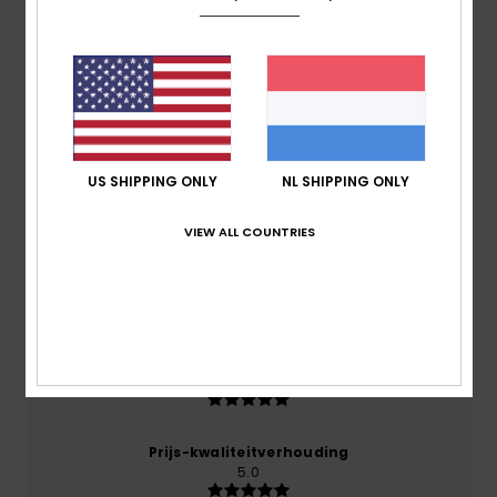
Reviews van klanten
Gemiddelde score
5.0
US SHIPPING ONLY
NL SHIPPING ONLY
/5
VIEW ALL COUNTRIES
gebaseerd op
1 geverifieerde beoordelingen
sinds
oktober 2025
100% van onze klanten bevelen dit product aan
Comfort
5.0
Prijs-kwaliteitverhouding
5.0