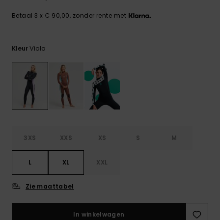
FAQ
Playsuits
Riemen &
Snowboard
bekijken
Technische
portemonne
Betaal 3 x € 90,00, zonder rente met
ROXY APP
tassen
Shorts
Surf
Handschoen
Viola
Kleur
VERLANGLIJST
Snow
& sjaals
Rokken
Accessoires
Schultassen
Schoolartik
Hoeden &
mutsen
Accessoires
Zonnebrillen
3XS
XXS
XS
S
M
Wetsuits
L
XL
XXL
Rashguards
neopreen
Zie maattabel
accessoires
In winkelwagen