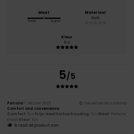
Maat
Materiaal
NaN
Te klein
Te groot
Kleur
5.0
5
/5
Patricia
7. oktober 2025
Geverifieerde aankoop
Comfort and convenience
Comfort
: 5
Prijs-kwaliteitverhouding
: 5
Maat
: Perfecte
/5
/5
maat
Kleur
: 5
/5
Ik raad dit product aan