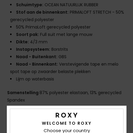
Schuimtype:
OCEAN NATUURLIJK RUBBER
Stof aan de binnenkant:
PRIMALOFT STRETCH - 50%
gerecycled polyester
50% PrimaLoft gerecycled polyester
Soort pak:
Full suit met lange mouw
Dikte:
4/3 mm
Instapsysteem:
Borstrits
Naad - Buitenkant:
GBS
Naad - Binnenkant:
Verstevigende tape en melo
spot tape op zwaarder belaste plekken
Lijm op waterbasis
Samenstelling
87% polyester elastaan, 13% gerecycled
Spandex
Bezorging en Retour
WELCOME TO ROXY
Choose your country