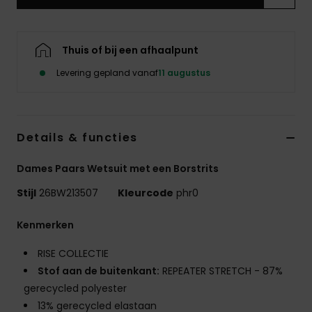
Swim
Kleding
Thuis of bij een afhaalpunt
Levering gepland vanaf
11 augustus
Accessoires
Schoenen
Details & functies
Dames Paars Wetsuit met een Borstrits
Fitness
Stijl
26BW213507
Kleurcode
phr0
Snow
Kenmerken
RISE COLLECTIE
Stof aan de buitenkant:
REPEATER STRETCH - 87%
gerecycled polyester
13% gerecycled elastaan