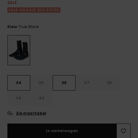
FAQ
Playsuits
Riemen &
Snowboard
SALE
bekijken
Technische
portemonne
SALE ON SALE 25% EXTRA
ROXY APP
tassen
Shorts
Surf
Handschoen
True Black
Kleur
VERLANGLIJST
Snow
& sjaals
Rokken
Accessoires
Schultassen
Schoolartik
Hoeden &
mutsen
Accessoires
Zonnebrillen
34
35
36
37
38
Wetsuits
39
40
Rashguards
Zie maattabel
neopreen
accessoires
In winkelwagen