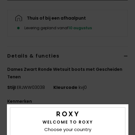
Swim
Thuis of bij een afhaalpunt
Kleding
Levering gepland vanaf
10 augustus
Accessoires
Details & functies
Schoenen
Dames Zwart Ronde Wetsuit boots met Gescheiden
Fitness
Tenen
Stijl
ERJWW03038
Kleurcode
kvj0
Snow
Kenmerken
Stof:
Nylon, polyamide en elastaan
Neopreen schuim: FreeMax super stretch neopreen
WELCOME TO ROXY
voor geweldige prestaties en duurzaamheid
Choose your country