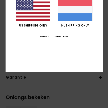
GBS gelijmde en half doorgestikte naden aan de
buitenkant
Om mij te verzorgen: na elk gebruik afspoelen met
kraanwater, binnenstebuiten en buiten direct zonlicht
US SHIPPING ONLY
NL SHIPPING ONLY
drogen.
VIEW ALL COUNTRIES
Samenstelling
[Hoofdmateriaal] 92% nylon/polyamide,
8% elastaan
Bezorging en Retour
Garantie
Onlangs bekeken