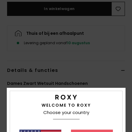
Swim
In winkelwagen
Kleding
Thuis of bij een afhaalpunt
Accessoires
Levering gepland vanaf
10 augustus
Schoenen
Details & functies
Fitness
Dames Zwart Wetsuit Handschoenen
Snow
Stijl
ERJHN03247
Kleurcode
kvj0
WELCOME TO ROXY
Kenmerken
Choose your country
Freemax neopreen
LFS Liquid Flex Seal-technologie