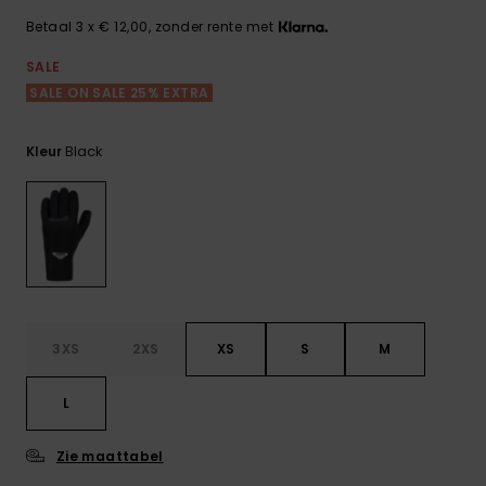
FAQ
Playsuits
Riemen &
Snowboard
bekijken
Technische
portemonne
Betaal 3 x € 12,00, zonder rente met
ROXY APP
tassen
SALE
Shorts
Surf
Handschoen
SALE ON SALE 25% EXTRA
VERLANGLIJST
Snow
& sjaals
Rokken
Accessoires
Schultassen
Black
Kleur
Schoolartik
Hoeden &
mutsen
Accessoires
Zonnebrillen
Wetsuits
3XS
2XS
XS
S
M
Rashguards
L
neopreen
accessoires
Zie maattabel