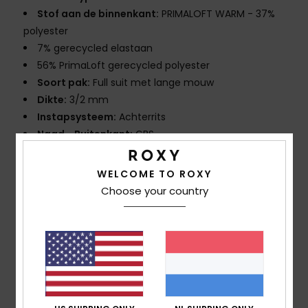
Stof aan de binnenkant:
PRIMALOFT WARM - 37%
polyester
7% gerecycled elastaan
56% PrimaLoft gerecycled polyester
Soort pak:
Full suit met lange mouw
Dikte:
3/2 mm
Instapsysteem:
Achterrits
Naad - Buitenkant:
GBS
Naad - Binnenkant:
Verstevigende tape en melo
spot tape op zwaarder belaste plekken
WELCOME TO ROXY
Lijm op waterbasis
Choose your country
Samenstelling
100% polypropyleen
Bezorging en Retour