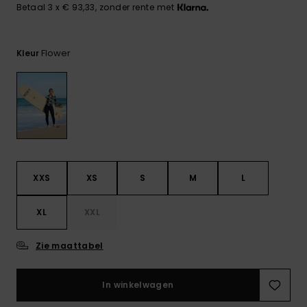
FAQ
Playsuits
Riemen &
Snowboard
Betaal 3 x € 93,33, zonder rente met
bekijken
Technische
portemonne
ROXY APP
tassen
Shorts
Surf
Flower
Kleur
Handschoen
VERLANGLIJST
Snow
& sjaals
Rokken
Accessoires
Schultassen
Schoolartik
Hoeden &
mutsen
Accessoires
Zonnebrillen
XXS
XS
S
M
L
Wetsuits
XL
XXL
Zie maattabel
Rashguards
neopreen
accessoires
In winkelwagen