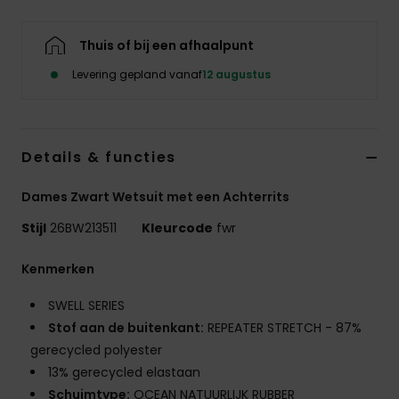
Swim
Thuis of bij een afhaalpunt
Kleding
Levering gepland vanaf
12 augustus
Accessoires
Details & functies
Schoenen
Dames Zwart Wetsuit met een Achterrits
Fitness
Stijl
26BW213511
Kleurcode
fwr
Kenmerken
Snow
SWELL SERIES
Stof aan de buitenkant:
REPEATER STRETCH - 87%
gerecycled polyester
13% gerecycled elastaan
Schuimtype:
OCEAN NATUURLIJK RUBBER