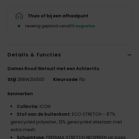
Swim
Thuis of bij een afhaalpunt
Kleding
Levering gepland vanaf
10 augustus
Accessoires
Details & functies
Schoenen
Dames Rood Wetsuit met een Achterrits
Fitness
Stijl
26BW214500
Kleurcode
fla
Kenmerken
Snow
Collectie:
ICON
Stof aan de buitenkant:
ECO STRETCH - 87%
gerecycled polyester, 13% gerecycled elastaan met
extra mesh
Schuimtype:
FREEMAX STRETCH NEOPREEN op basis