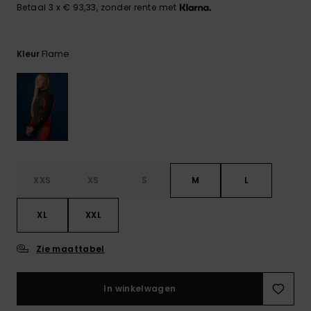
FAQ
Playsuits
Riemen &
Snowboard
Betaal 3 x € 93,33, zonder rente met
bekijken
Technische
portemonne
ROXY APP
tassen
Shorts
Surf
Flame
Kleur
Handschoen
VERLANGLIJST
Snow
& sjaals
Rokken
Accessoires
Schultassen
Schoolartik
Hoeden &
mutsen
Accessoires
Zonnebrillen
XXS
XS
S
M
L
Wetsuits
XL
XXL
Zie maattabel
Rashguards
neopreen
accessoires
In winkelwagen