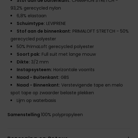
Stof aan de buitenkant:
CHAMPION STRETCH -
93,2% gerecycled nylon
6,8% elastaan
Schuimtype:
LEVIPRENE
Stof aan de binnenkant:
PRIMALOFT STRETCH - 50%
gerecycled polyester
50% PrimaLoft gerecycled polyester
Soort pak:
Full suit met lange mouw
Dikte:
3/2 mm
Instapsysteem:
Horizontale voorrits
Naad - Buitenkant:
GBS
Naad - Binnenkant:
Verstevigende tape en melo
spot tape op zwaarder belaste plekken
Lijm op waterbasis
Samenstelling
100% polypropyleen