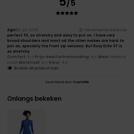
5
/5
Agni
22. juli 2026
Geverifieerde aankoop
perfect fit, so stretchy and easy to put on. I have very
broad shoulders and most od the other makes are hard to
put on, specially the front zip versions. But Roxy Elite XT is
so stretchy
Comfort
: 5
Prijs-kwaliteitverhouding
: 4
Maat
: Perfecte
/5
/5
maat
Materiaal
: 5
Kleur
: 4
/5
/5
Ik raad dit product aan
Geverifieerd door
TrustVille
Onlangs bekeken