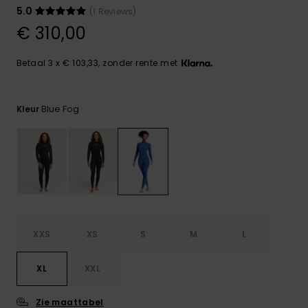
FAQ
Playsuits
Riemen &
Snowboard
5.0
(1 Reviews)
bekijken
Technische
portemonne
€ 310,00
ROXY APP
tassen
Shorts
Surf
Handschoen
Betaal 3 x € 103,33, zonder rente met
VERLANGLIJST
Snow
& sjaals
Rokken
Accessoires
Schultassen
Schoolartik
Blue Fog
Kleur
Hoeden &
mutsen
Accessoires
Zonnebrillen
Wetsuits
XXS
XS
S
M
L
Rashguards
neopreen
XL
XXL
accessoires
Zie maattabel