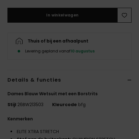
Swim
In winkelwagen
Kleding
Accessoires
Thuis of bij een afhaalpunt
Levering gepland vanaf
10 augustus
Schoenen
Fitness
Details & functies
Dames Blauw Wetsuit met een Borstrits
Snow
Stijl
26BW213503
Kleurcode
bfg
Kenmerken
ELITE XTRA STRETCH