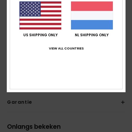
Technologie: Lijm op waterbasis gebruikt voor
lamineren
Voering van gerecycled polyester en nylon
Om mij te verzorgen: na elk gebruik afspoelen met
kraanwater, binnenstebuiten en buiten direct zonlicht
US SHIPPING ONLY
NL SHIPPING ONLY
drogen.
VIEW ALL COUNTRIES
Samenstelling
[Hoofdmateriaal] 95% polyester, 5%
elastaan
Bezorging en Retour
Garantie
Onlangs bekeken