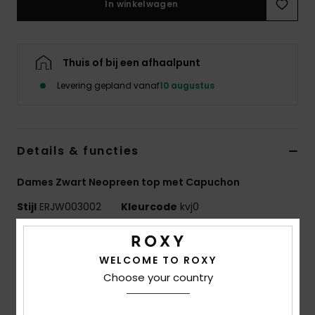
In winkelwagen
Swim
Kleding
Thuis of bij een afhaalpunt
Levering gepland vanaf
10 augustus
Accessoires
Schoenen
Details & functies
Fitness
Dames Zwart Neopreen top met Capuchon
Stijl
ERJW003002
Kleurcode
kvj0
Snow
Kenmerken
WELCOME TO ROXY
Stof: Eco StretchFlight stof
Choose your country
Naden: Naden met flatlockstiksels - zacht, flexibel en
duurzaam