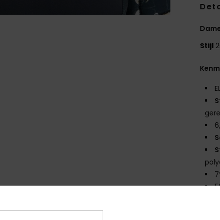
Deta
Dame
Stijl
2
Kenm
E
S
gere
6
S
S
poly
7
5
V
D