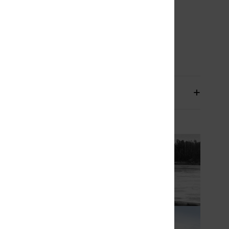
nstapsysteem:
Aantrekken over het hoofd
aad - Buitenkant:
GBS
ijm op waterbasis
nstelling
93.2% gerecycled nylon, 6.8% Spandex
orging en Retour