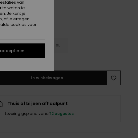
estaties van
 te weten te
n. Je kunt je
, of je ertegen
alde cookies voor
M
L
XL
 accepteren
e maattabel
In winkelwagen
Thuis of bij een afhaalpunt
Levering gepland vanaf
12 augustus