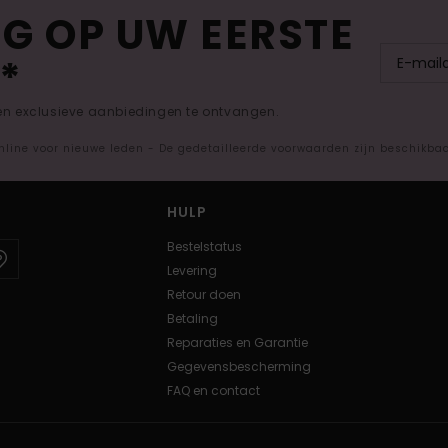
G OP UW EERSTE
*
 en exclusieve aanbiedingen te ontvangen.
nline voor nieuwe leden - De gedetailleerde voorwaarden zijn beschikba
HULP
Bestelstatus
Levering
Retour doen
Betaling
Reparaties en Garantie
Gegevensbescherming
FAQ en contact