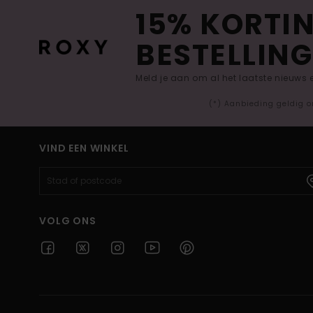
15% KORTIN
BESTELLING
Meld je aan om al het laatste nieuws
(*) Aanbieding geldig o
VIND EEN WINKEL
VOLG ONS