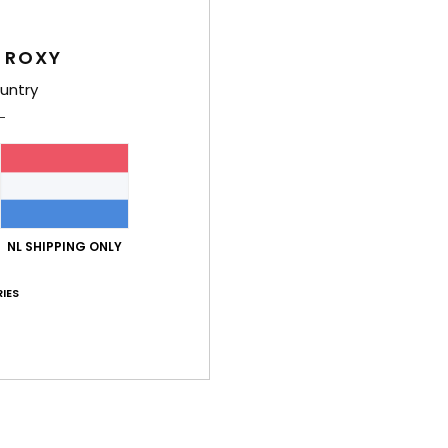
I
N
 ROXY
L
untry
Same
Bez
NL SHIPPING ONLY
IES