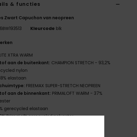
ils & functies
s Zwart Capuchon van neopreen
6BW193513
Kleurcode
blk
erken
LITE XTRA WARM
tof aan de buitenkant:
CHAMPION STRETCH - 93,2%
cycled nylon
,8% elastaan
chuimtype:
FREEMAX SUPER-STRETCH NEOPREEN
tof aan de binnenkant:
PRIMALOFT WARM - 37%
ester
% gerecycled elastaan
6% PrimaLoft gerecycled polyester
orm:
Capuchon
ikte:
2 mm