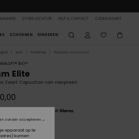
AAMHEID
STORE LOCATOR
HELP & CONTACT
CADEAUKAART
ES
SCHOENEN
KINDEREN
agina
Surf
Surfshop
Neopreen accessoires
IMALOFT® BIO™
m Elite
s Zwart Capuchon van neopreen
0,00
 3 x € 23,33, zonder rente met
an zonder accepteren
 je apparaat op te
Black
-adres) kunnen