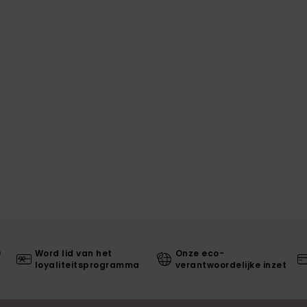
0
Word lid van het
Onze eco-
loyaliteitsprogramma
verantwoordelijke inzet