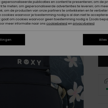
 gepersonaliseerde publicaties en content te presenteren; om de pr
nt te meten; om gepersonaliseerde advertenties te leveren; om meer
k; om de producten van onze partners te ontwikkelen en te verbetere
ookies waarvoor je toestemming nodig is al dan niet te accepteren
t gaat om cookies waarvoor geen toestemming nodig is (zoals bepa
oor meer informatie naar ons
cookiebeleid
en
privacybeleid
S
llingen
Alles
Zi