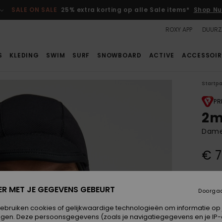
SALE ON SALE
25% extra korting op alle Sale items*
Shop Nu
ROXY APP
DUURZ
S
KLEDING
SWIM
SURF
SNOWBOARD
ACTIVE
ACCESSOIR
Startp
PR
2m
Dame
€ 7
Betaal
ER MET JE GEGEVENS GEBEURT
Doorga
gebruiken cookies of gelijkwaardige technologieën om informatie op
Kleur
egen. Deze persoonsgegevens (zoals je navigatiegegevens en je IP