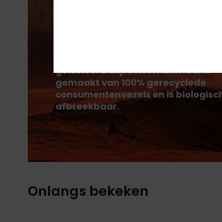
PrimaLoft® bestaat uit superfijne
vezels die warmte efficiënt
vasthouden, zodat je optimaal
geïsoleerd blijft. Het materiaal is
gemaakt van 100% gerecyclede
consumentenvezels en is biologisc
afbreekbaar.
Onlangs bekeken