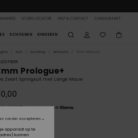
AAMHEID
STORE LOCATOR
HELP & CONTACT
CADEAUKAART
ES
SCHOENEN
KINDEREN
agina
Surf
Surfshop
Wetsuits
2mm Wetsuits
LED FIBER
2mm Prologue+
s Zwart Springsuit met Lange Mouw
10,00
 3 x € 36,67, zonder rente met
an zonder accepteren
Black
 je apparaat op te
-adres) kunnen