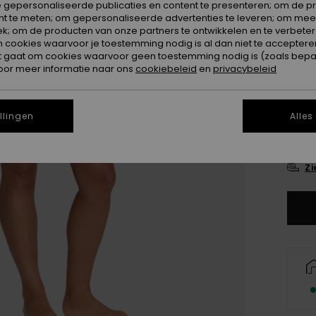
 gepersonaliseerde publicaties en content te presenteren; om de pr
nt te meten; om gepersonaliseerde advertenties te leveren; om meer
k; om de producten van onze partners te ontwikkelen en te verbetere
ookies waarvoor je toestemming nodig is al dan niet te accepteren
t gaat om cookies waarvoor geen toestemming nodig is (zoals bepa
oor meer informatie naar ons
cookiebeleid
en
privacybeleid
3X
llingen
Alles
XL
Zi