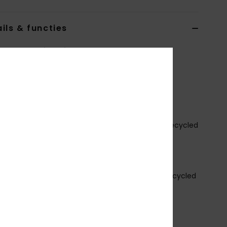
ils & functies
s Zwart Springsuit met Lange Mouw
6BW243505
Kleurcode
blk
erken
ROLOGUE +
tof aan de buitenkant:
ECO STRETCH - 87% gerecycled
ester
3% gerecycled elastaan
chuimtype:
FREEMAX STRETCH NEOPREEN
tof aan de binnenkant:
ECO EXTEND - 100% gerecycled
n
oort pak:
Springsuit met lange mouw
ikte:
2 mm
nstapsysteem:
Achterrits