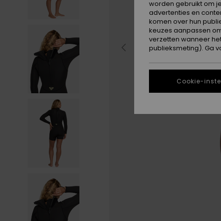
worden gebruikt om je
advertenties en conte
komen over hun publie
keuzes aanpassen om c
verzetten wanneer he
publieksmeting). Ga v
Cookie-inste