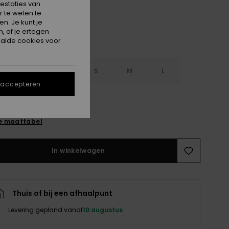
estaties van
 te weten te
n. Je kunt je
, of je ertegen
alde cookies voor
S
XXS
XS
S
M
L
 accepteren
XXL
e maattabel
In winkelwagen
Thuis of bij een afhaalpunt
Levering gepland vanaf
10 augustus