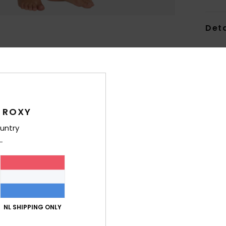
Deta
Dame
Stijl
2
Kenm
 ROXY
P
S
untry
poly
1
S
S
nylo
S
NL SHIPPING ONLY
D
I