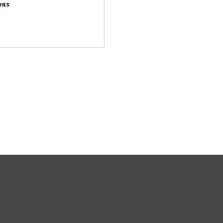
IES
N
L
Same
Bez