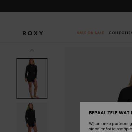
Ga
naar
Productinformatie
SALE ON SALE
COLLECTIE
BEPAAL ZELF WAT 
Wij en onze partners 
slaan en/of te raadpl