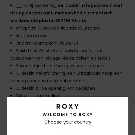
__Instapsysteem:_
Verticaal instapsysteem met
rits op de voorkant, met een half automatisch
blokkerende plastic YKKTM #5 rits
Kniepads: Supratex kniepads: duurzaam
licht en rekbaar
Andere kenmerken: Sleutellus
Flush Lock 2.0 stretch seals helpen bij het
voorkomen van lekkage via de polsen en enkels
Fused edges bij de hals, polsen en de enkels
Glideskin nekafdichting, een ultragladde neopreen
voering voor een optimaal comfort
Glideskin bij de opening van de pijpen
Dikte:__ 1,5 mm dikte
De look van het product kan ietsje veranderen
afhankelijk van de plaatsing van de print
WELCOME TO ROXY
Choose your country
Samenstelling
[Hoofdmateriaal] 87% gerecycled
polyester, 13% elastaan