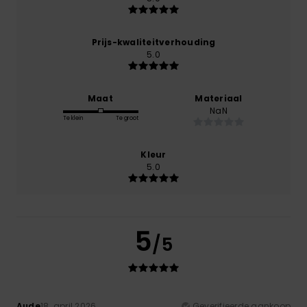
Prijs-kwaliteitverhouding
5.0
Maat
Materiaal
NaN
Te klein
Te groot
Kleur
5.0
5
/5
Aude
18. april 2026
Geverifieerde aankoop