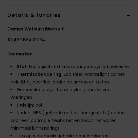
Swim
Details & functies
Kleding
Dames Wetsuits|Wetsuit
Stijl
ERJW403064
Accessoires
Kenmerken
Schoenen
Stof:
Ecologisch, extra rekbaar gerecycled polyester
Thermische voering:
Eco sleek WarmFlight op het
Fitness
hele lijf bij overflap, onder de armen en kuiten
Gerecycled polyester en nylon gebruikt voor
Snow
voeringen
Halslijn:
col
Naden: GBS (gelijmde en half doorgestikte) naden
voor een optimale flexibiliteit en zodat het water
minimaal binnendringt
Lijm op waterbasis gebruikt voor lamineren