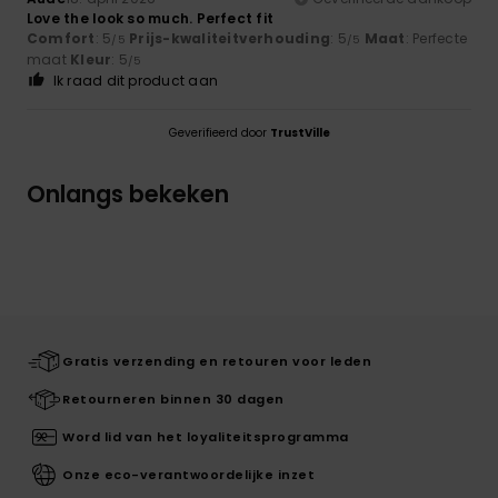
Love the look so much. Perfect fit
Comfort
: 5
Prijs-kwaliteitverhouding
: 5
Maat
: Perfecte
/5
/5
maat
Kleur
: 5
/5
Ik raad dit product aan
Geverifieerd door
TrustVille
Onlangs bekeken
Gratis verzending en retouren voor leden
Retourneren binnen 30 dagen
Word lid van het loyaliteitsprogramma
Onze eco-verantwoordelijke inzet