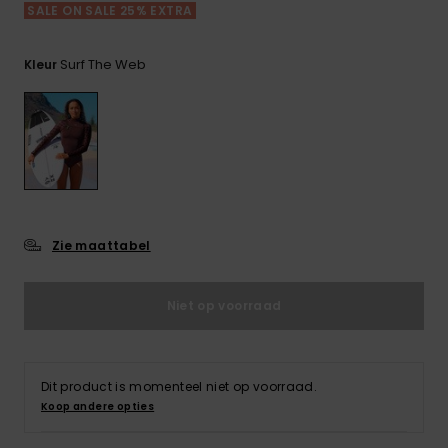
FAQ
Playsuits
Riemen &
Snowboard
SALE ON SALE 25% EXTRA
bekijken
Technische
portemonne
ROXY APP
tassen
Shorts
Surf
Surf The Web
Kleur
Handschoen
VERLANGLIJST
Snow
& sjaals
Rokken
Accessoires
Schultassen
Schoolartik
Hoeden &
mutsen
Accessoires
Zonnebrillen
Zie maattabel
Wetsuits
Niet op voorraad
Rashguards
neopreen
Dit product is momenteel niet op voorraad.
accessoires
Koop andere opties