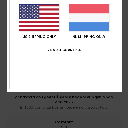
Bezorging en Retour
US SHIPPING ONLY
NL SHIPPING ONLY
Reviews van klanten
VIEW ALL COUNTRIES
Gemiddelde score
5.0
/5
gebaseerd op
1 geverifieerde beoordelingen
sinds
april 2026
100% van onze klanten bevelen dit product aan
Comfort
5.0