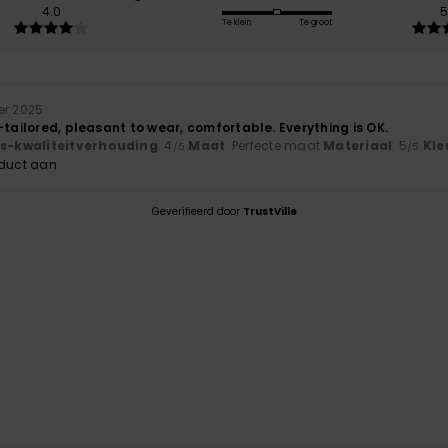
4.0
5
Te klein
Te groot
er 2025
-tailored, pleasant to wear, comfortable. Everything is OK.
js-kwaliteitverhouding
: 4
Maat
: Perfecte maat
Materiaal
: 5
Kle
/5
/5
oduct aan
Geverifieerd door
TrustVille