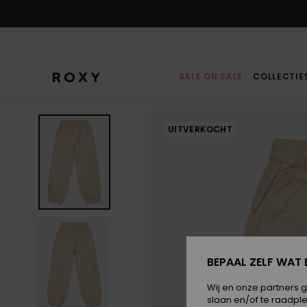
Ga
naar
Productinformatie
SALE ON SALE
COLLECTIE
UITVERKOCHT
BEPAAL ZELF WAT 
Wij en onze partners 
slaan en/of te raadpl