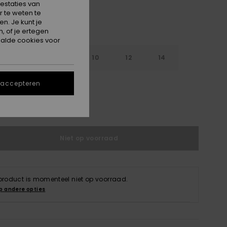
estaties van
 te weten te
n. Je kunt je
, of je ertegen
alde cookies voor
6
8
10
12
14
 accepteren
e maattabel
Niet op voorraad
 product is momenteel niet op voorraad.
p andere opties