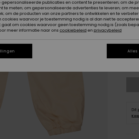
 gepersonaliseerde publicaties en content te presenteren; om de pr
nt te meten; om gepersonaliseerde advertenties te leveren; om meer
k; om de producten van onze partners te ontwikkelen en te verbetere
ookies waarvoor je toestemming nodig is al dan niet te accepteren
t gaat om cookies waarvoor geen toestemming nodig is (zoals bepa
oor meer informatie naar ons
cookiebeleid
en
privacybeleid
4
16
llingen
Alles
Zi
Dit
Koo