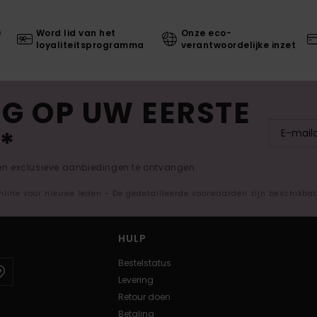
0
Word lid van het
Onze eco-
loyaliteitsprogramma
verantwoordelijke inzet
G OP UW EERSTE
*
 en exclusieve aanbiedingen te ontvangen.
nline voor nieuwe leden - De gedetailleerde voorwaarden zijn beschikba
HULP
Bestelstatus
Levering
Retour doen
Betaling