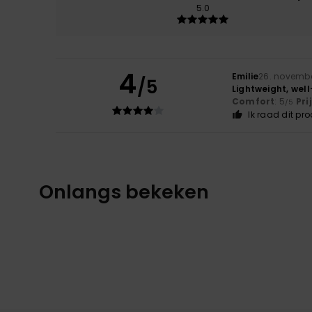
5.0
4
Emilie
26. novemb
/5
Lightweight, well
Comfort
: 5
Pri
/5
Ik raad dit pr
Onlangs bekeken