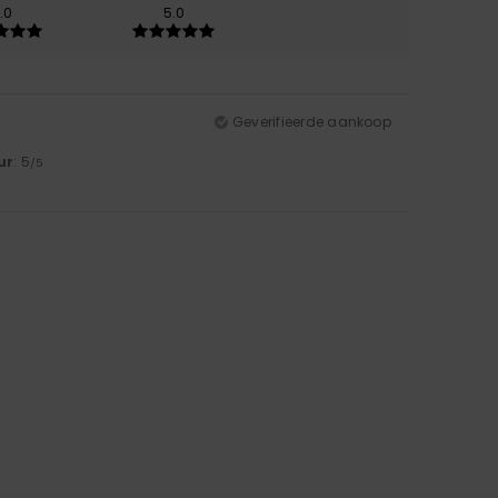
.0
5.0
Geverifieerde aankoop
ur
: 5
/5