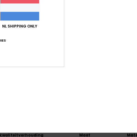
Same
Bez
NL SHIPPING ONLY
IES
Gemiddelde score
4.0
/5
gebaseerd op
1 geverifieerde beoordelingen
sinds november 2025
100% van onze klanten bevelen dit product aan
-kwaliteitverhouding
Maat
Mate