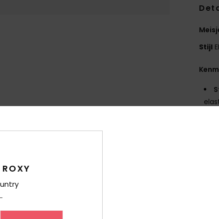
Deta
Meisj
Stijl
E
Kenm
S
elas
p
t
H
S
Z
 ROXY
O
untry
A
pijp