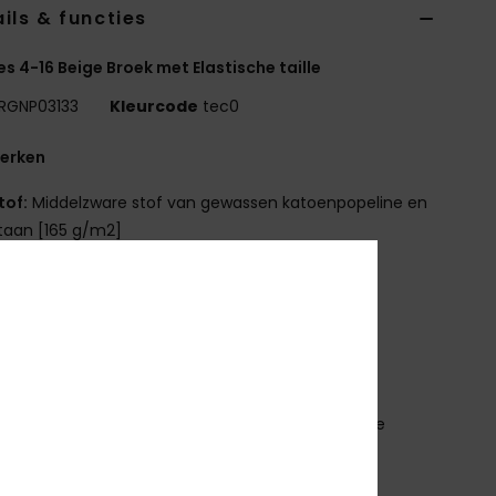
ils & functies
es 4-16 Beige Broek met Elastische taille
RGNP03133
Kleurcode
tec0
erken
tof:
Middelzware stof van gewassen katoenpopeline en
taan [165 g/m2]
asvorm:
loose pasvorm
ailleband:
elastische tailleband
oogte taille:
Halfhoge taille
luiting:
Ton sur ton trekkoord aan de voorkant
akken:
zijzakken
pgestikte achterzakken
ndere kenmerken:
Elastiek bij de uiteinden van de
en