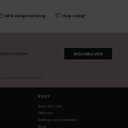
100% veilige betaling
Hulp nodig?
INSCHRIJVEN
ar in de welkomst e-mail
ROXY
Roxy Girl Club
Giftcard
Korting voor studenten
Blog