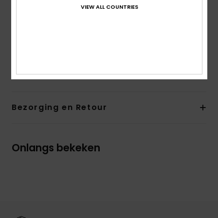
VIEW ALL COUNTRIES
Closure:
Fixed closure
Cup Size:
Best for A/B/C
ROXY rubber plate
Samenstelling
[Main Fabric] 53% Recycled Nylon, 33%
Nylon, 14% Elastane
Bezorging en Retour
Onlangs bekeken