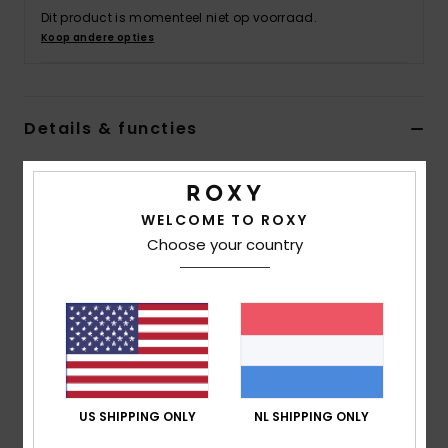
Swim
Dit product is momenteel niet op voorraad.
Koop andere opties
Kleding
Details & functies
Accessoires
Women Green Bralette Bikini Top
Schoenen
Stijl
ERJX305021
Kleurcode
gbg6
WELCOME TO ROXY
Choose your country
Fitness
Kenmerken
Fabric:
Textured soft, resistant, stretch and
Snow
recycled nylon fabric
Shape:
Bralette shape
Support:
Regular support
Coverage:
Full coverage
US SHIPPING ONLY
NL SHIPPING ONLY
Padding:
Removable pads
Straps:
Fixed straps