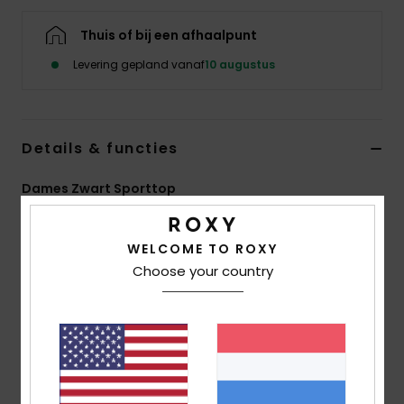
Swim
Thuis of bij een afhaalpunt
Kleding
Levering gepland vanaf
10 augustus
Accessoires
Details & functies
Schoenen
Dames Zwart Sporttop
Stijl
ERJPF03173
Kleurcode
kvj0
Fitness
WELCOME TO ROXY
Kenmerken
Choose your country
Snow
Collectie:
Active-collectie
Materiaal:
polyester stof
Technologie:
WarmFlight® thermische
fleecevoering die de lichaamswarmte binnen en het
water buiten houdt