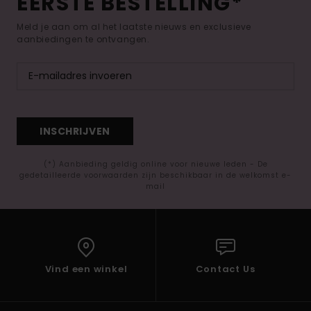
EERSTE BESTELLING*
Meld je aan om al het laatste nieuws en exclusieve
aanbiedingen te ontvangen.
INSCHRIJVEN
(*) Aanbieding geldig online voor nieuwe leden - De
gedetailleerde voorwaarden zijn beschikbaar in de welkomst e-
mail
Vind een winkel
Contact Us