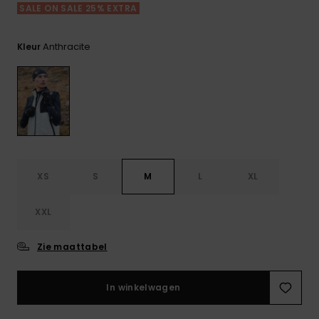
FAQ
Playsuits
Riemen &
Snowboard
SALE ON SALE 25% EXTRA
bekijken
Technische
portemonne
ROXY APP
tassen
Shorts
Surf
Anthracite
Kleur
Handschoen
VERLANGLIJST
Snow
& sjaals
Rokken
Accessoires
Schultassen
Schoolartik
Hoeden &
mutsen
Accessoires
Zonnebrillen
XS
S
M
L
XL
XXL
Wetsuits
Zie maattabel
Rashguards
neopreen
accessoires
In winkelwagen