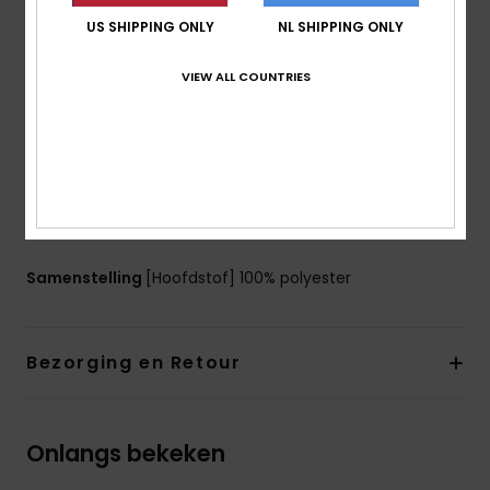
pasvorm:
loose pasvorm
US SHIPPING ONLY
NL SHIPPING ONLY
Halslijn:
col
Mouwen:
Mouwloos
VIEW ALL COUNTRIES
Sluiting:
Volledige ritssluiting
Zakken:
Zijzak met rits
Andere kenmerken:
Gekleurde biesjes op de
voorkant
Warme en zachte stof voor meer draagcomfort en
nylon bovenlaag
Samenstelling
[Hoofdstof] 100% polyester
Bezorging en Retour
Onlangs bekeken