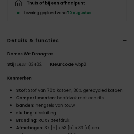
Thuis of bij een afhaalpunt
Swim
Levering gepland vanaf
10 augustus
Kleding
Accessoires
Details & functies
Dames Wit Draagtas
Schoenen
Stijl
ERJBT03402
Kleurcode
wbp2
Fitness
Kenmerken
Stof:
Stof van 70% katoen, 30% gerecycled katoen
Snow
Compartimenten:
hoofdvak met een rits
banden:
hengsels van touw
sluiting:
ritssluiting
Branding:
ROXY zeefdruk.
Afmetingen:
37 [h] x 53 [b] x 33 [d] cm