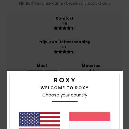
80% van onze klanten bevelen dit product aan
Comfort
4.8
Prijs-kwaliteitverhouding
4.8
Maat
Materiaal
4.6
Te klein
Te groot
WELCOME TO ROXY
Kleur
5.0
Choose your country
5
/5