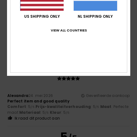
US SHIPPING ONLY
NL SHIPPING ONLY
Jennifer
20. juni 2026
Geverifieerde aankoop
VIEW ALL COUNTRIES
Good size and attractive design
Comfort
: 5
Prijs-kwaliteitverhouding
: 5
Maat
: Klein
/5
/5
Materiaal
: 5
Kleur
: 5
/5
/5
Ik raad dit product aan
5
/5
Alexandra
24. mei 2026
Geverifieerde aankoop
Perfect item and good quality
Comfort
: 5
Prijs-kwaliteitverhouding
: 5
Maat
: Perfecte
/5
/5
maat
Materiaal
: 5
Kleur
: 5
/5
/5
Ik raad dit product aan