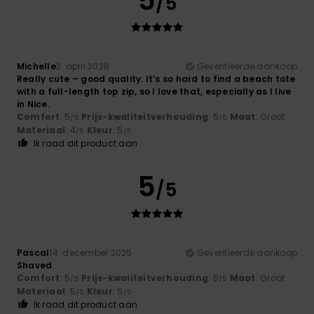
5
/5
Michelle
2. april 2026
Geverifieerde aankoop
Really cute – good quality. It’s so hard to find a beach tote
with a full-length top zip, so I love that, especially as I live
in Nice.
Comfort
: 5
Prijs-kwaliteitverhouding
: 5
Maat
: Groot
/5
/5
Materiaal
: 4
Kleur
: 5
/5
/5
Ik raad dit product aan
5
/5
Pascal
14. december 2025
Geverifieerde aankoop
Shaved
Comfort
: 5
Prijs-kwaliteitverhouding
: 5
Maat
: Groot
/5
/5
Materiaal
: 5
Kleur
: 5
/5
/5
Ik raad dit product aan