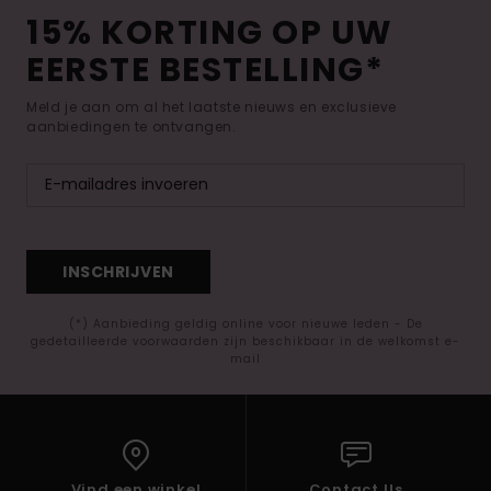
15% KORTING OP UW
EERSTE BESTELLING*
Meld je aan om al het laatste nieuws en exclusieve
aanbiedingen te ontvangen.
INSCHRIJVEN
(*) Aanbieding geldig online voor nieuwe leden - De
gedetailleerde voorwaarden zijn beschikbaar in de welkomst e-
mail
Vind een winkel
Contact Us