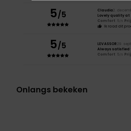
5
Claudia
2. decem
/5
Lovely quality at
Comfort
: 5
Pri
/5
Ik raad dit pr
5
/5
LEVASSOR
29. sep
Always satisfied
Comfort
: 5
Pri
/5
Onlangs bekeken