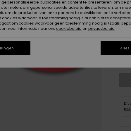
 gepersonaliseerde publicaties en content te presenteren; om de pr
nt te meten; om gepersonaliseerde advertenties te leveren; om meer
k; om de producten van onze partners te ontwikkelen en te verbetere
ookies waarvoor je toestemming nodig is al dan niet te accepteren
t gaat om cookies waarvoor geen toestemming nodig is (zoals bepa
oor meer informatie naar ons
cookiebeleid
en
privacybeleid
3
4
llingen
Alles
Zi
Dit
Koo