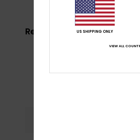
Reviews van klanten
US SHIPPING ONLY
VIEW ALL COUNTR
Comfort
Prijs
5.0