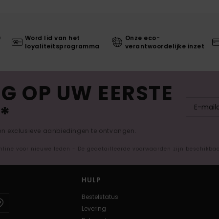
0
Word lid van het
Onze eco-
loyaliteitsprogramma
verantwoordelijke inzet
G OP UW EERSTE
*
 en exclusieve aanbiedingen te ontvangen.
nline voor nieuwe leden - De gedetailleerde voorwaarden zijn beschikba
HULP
Bestelstatus
Levering