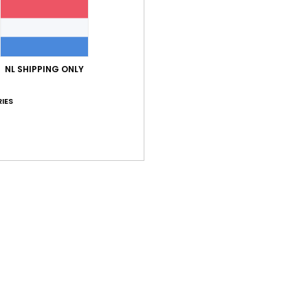
Bez
NL SHIPPING ONLY
IES
Gemiddelde score
5.0
/5
gebaseerd op
2 geverifieerde beoordelingen
sinds september 202
50% van onze klanten bevelen dit product aan
-kwaliteitverhouding
Maat
Mate
5.0
5
Te klein
Te groot