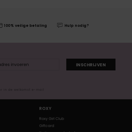
100% veilige betaling
Hulp nodig?
INSCHRIJVEN
ar in de welkomst e-mail
ROXY
Roxy Girl Club
Giftcard