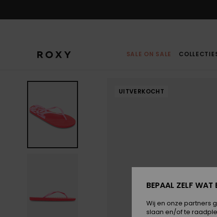
Ga
naar
Productinformatie
SALE ON SALE
COLLECTIE
UITVERKOCHT
BEPAAL ZELF WAT 
Wij en onze partners 
slaan en/of te raadpl