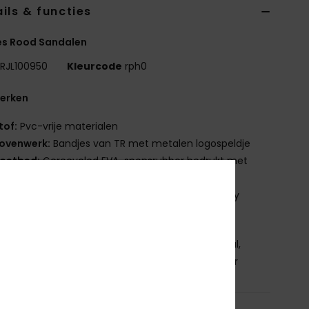
ils & functies
s Rood Sandalen
RJL100950
Kleurcode
rph0
erken
tof:
Pvc-vrije materialen
ovenwerk:
Bandjes van TR met metalen logospeldje
oetbed:
Gerecycled EVA-sponsrubber bedrukt met
euvriendelijke inkt
uitenzool:
Gerecycled EVA sponsrubber met Roxy
tage motief
nstelling
Bovenwerk: 98% synthetisch/2% metaal,
ng 100% synthetisch, buitenzool: 100% sponsrubber