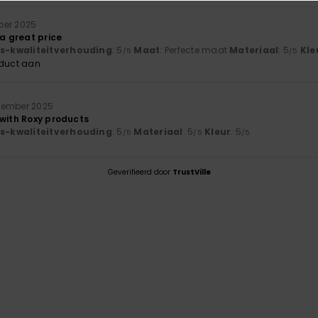
ber 2025
 a great price
js-kwaliteitverhouding
: 5
Maat
: Perfecte maat
Materiaal
: 5
Kle
/5
/5
oduct aan
tember 2025
 with Roxy products
js-kwaliteitverhouding
: 5
Materiaal
: 5
Kleur
: 5
/5
/5
/5
Geverifieerd door
TrustVille