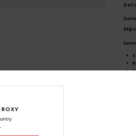
Deta
Dame
Stijl
A
Kenm
S
B
V
mili
B
heri
Same
 ROXY
voeri
untry