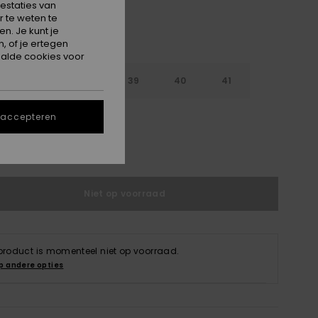
estaties van
 te weten te
n. Je kunt je
, of je ertegen
alde cookies voor
6
37
38
39
40
41
2
 accepteren
e maattabel
Niet op voorraad
 product is momenteel niet op voorraad.
p andere opties