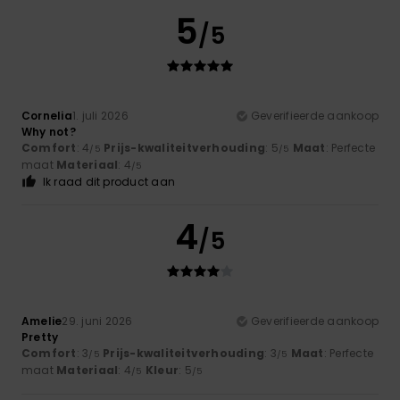
5
/5
Cornelia
1. juli 2026
Geverifieerde aankoop
Why not?
Comfort
: 4
Prijs-kwaliteitverhouding
: 5
Maat
: Perfecte
/5
/5
maat
Materiaal
: 4
/5
Ik raad dit product aan
4
/5
Amelie
29. juni 2026
Geverifieerde aankoop
Pretty
Comfort
: 3
Prijs-kwaliteitverhouding
: 3
Maat
: Perfecte
/5
/5
maat
Materiaal
: 4
Kleur
: 5
/5
/5