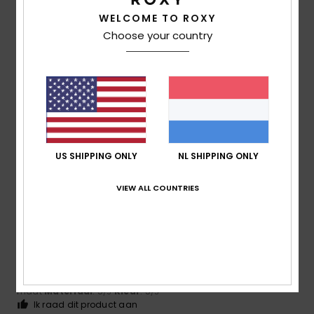
5
WELCOME TO ROXY
/5
Choose your country
Frederic
8. juli 2026
Geverifieerde aankoop
Just what I was looking for
Comfort
: 5
Prijs-kwaliteitverhouding
: 5
Maat
: Perfecte
/5
/5
maat
Materiaal
: 5
Kleur
: 5
/5
/5
Ik raad dit product aan
US SHIPPING ONLY
NL SHIPPING ONLY
5
/5
VIEW ALL COUNTRIES
Carol
7. juli 2026
Geverifieerde aankoop
A slim and elegant flip-flop
Comfort
: 5
Prijs-kwaliteitverhouding
: 5
Maat
: Perfecte
/5
/5
maat
Materiaal
: 5
Kleur
: 5
/5
/5
Ik raad dit product aan