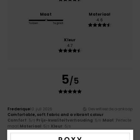
Maat
Materiaal
4.6
Te klein
Te groot
Kleur
4.7
5
/5
Frederique
10. juli 2026
Geverifieerde aankoop
Comfortable, soft fabric and a vibrant colour
Comfort
: 5
Prijs-kwaliteitverhouding
: 5
Maat
: Perfecte
/5
/5
maat
Materiaal
: 5
Kleur
: 5
/5
/5
Ik raad dit product aan