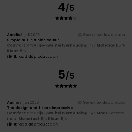
4
/5
Amelie
3. juli 2026
Geverifieerde aankoop
Simple but in a nice colour
Comfort
: 4
Prijs-kwaliteitverhouding
: 4
Materiaal
: 5
/5
/5
/5
Kleur
: 5
/5
Ik raad dit product aan
5
/5
Amina
3. juli 2026
Geverifieerde aankoop
The design and fit are impressive
Comfort
: 5
Prijs-kwaliteitverhouding
: 5
Maat
: Perfecte
/5
/5
maat
Materiaal
: 5
Kleur
: 5
/5
/5
Ik raad dit product aan