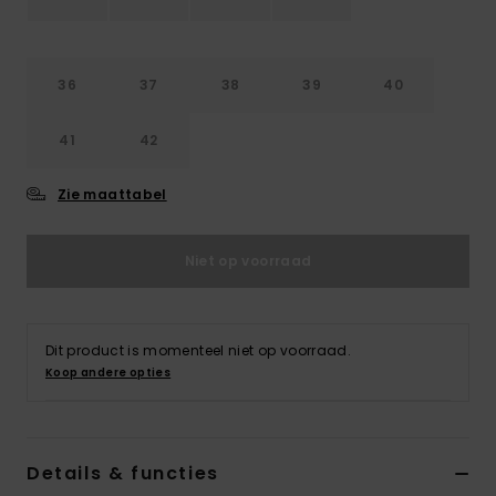
Swim
Kleding
36
37
38
39
40
41
42
Accessoires
Zie maattabel
Schoenen
Niet op voorraad
Fitness
Snow
Dit product is momenteel niet op voorraad.
Koop andere opties
Details & functies