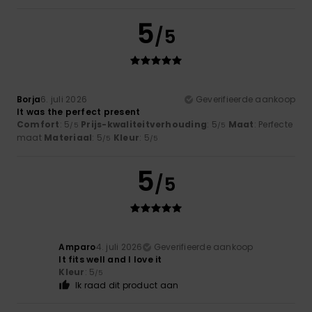
5
/5
Borja
6. juli 2026
Geverifieerde aankoop
It was the perfect present
Comfort
: 5
Prijs-kwaliteitverhouding
: 5
Maat
: Perfecte
/5
/5
maat
Materiaal
: 5
Kleur
: 5
/5
/5
5
/5
Amparo
4. juli 2026
Geverifieerde aankoop
It fits well and I love it
Kleur
: 5
/5
Ik raad dit product aan