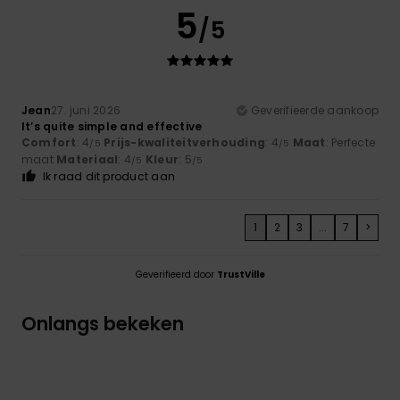
5
/5
Jean
27. juni 2026
Geverifieerde aankoop
It’s quite simple and effective
Comfort
: 4
Prijs-kwaliteitverhouding
: 4
Maat
: Perfecte
/5
/5
maat
Materiaal
: 4
Kleur
: 5
/5
/5
Ik raad dit product aan
1
2
3
...
7
>
Geverifieerd door
TrustVille
Onlangs bekeken