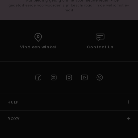
(*) Aanbieding geldig online voor nieuwe leden - De
gedetailleerde voorwaarden zijn beschikbaar in de welkomst e-
mail
Vind een winkel
Contact Us
HULP
ROXY