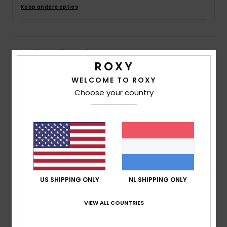
Swim
Koop andere opties
Kleding
Details & functies
Accessoires
Meisjes 4-16 Blauw Short van JoggingStof
WELCOME TO ROXY
Choose your country
Stijl
ERGFB03271
Kleurcode
bsp8
Schoenen
Kenmerken
Fitness
Stof:
All-over bedrukte badStof van middelzwaar
katoen en polyester [250 g/m2]
Snow
pasvorm:
normale pasvorm
taille:
elastische tailleband met trekkoord
US SHIPPING ONLY
NL SHIPPING ONLY
Zakken:
2 zijzakken
Branding:
Roxy-etiket van katoenen canvas op de
VIEW ALL COUNTRIES
ingang van de linkerzak.