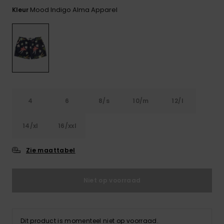
FAQ
Playsuits
Riemen &
Snowboard
bekijken
Mood Indigo Alma Apparel
Kleur
Technische
portemonne
ROXY APP
tassen
Shorts
Surf
Handschoen
VERLANGLIJST
Snow
& sjaals
Rokken
Accessoires
Schultassen
Schoolartik
Hoeden &
mutsen
Accessoires
4
6
8/s
10/m
12/l
Zonnebrillen
14/xl
16/xxl
Wetsuits
Zie maattabel
Rashguards
Niet op voorraad
neopreen
accessoires
Dit product is momenteel niet op voorraad.