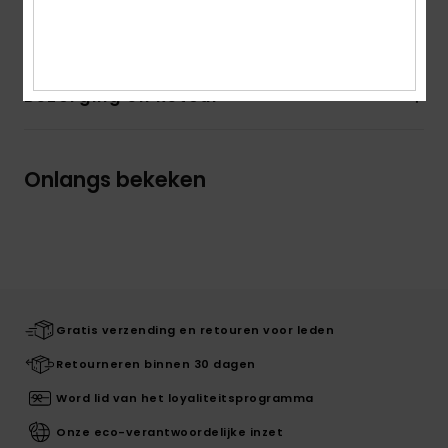
Samenstelling
60% katoen, 40% polyester
Bezorging en Retour
Onlangs bekeken
Gratis verzending en retouren voor leden
Retourneren binnen 30 dagen
Word lid van het loyaliteitsprogramma
Onze eco-verantwoordelijke inzet