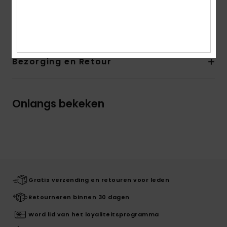
Samenstelling
Bovenwerk: 80% polyester/20%
synthetisch PU, voering: 100% textiel, buitenzool: 100% TPR
Bezorging en Retour
Onlangs bekeken
Gratis verzending en retouren voor leden
Retourneren binnen 30 dagen
Word lid van het loyaliteitsprogramma