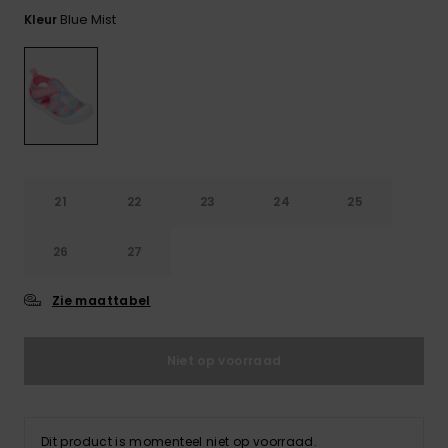
FAQ
Playsuits
Riemen &
Snowboard
bekijken
Blue Mist
Kleur
Technische
portemonne
ROXY APP
tassen
Shorts
Surf
Handschoen
VERLANGLIJST
Snow
& sjaals
Rokken
Accessoires
Schultassen
Schoolartik
Hoeden &
mutsen
Accessoires
21
22
23
24
25
Zonnebrillen
26
27
Wetsuits
Zie maattabel
Rashguards
Niet op voorraad
neopreen
accessoires
Dit product is momenteel niet op voorraad.