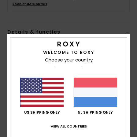
Swim
Koop andere opties
Kleding
Details & functies
Accessoires
Toddlers Blauw Schoenen
WELCOME TO ROXY
Stijl
AROS600012
Kleurcode
bm5
Schoenen
Choose your country
Kenmerken
Fitness
Bovenwerk:
Lycra slip-on met cut-outs voor droge
en natte omstandigheden
Snow
Sluiting:
Verstelbare klittenbandsluiting
Binnenzool:
Voetbed van EVA
US SHIPPING ONLY
NL SHIPPING ONLY
Buitenzool:
Flexibele, met 50% gerecycled TPR
geïnjecteerde buitenzool en voorgevormde voetboog
VIEW ALL COUNTRIES
en Roxy heritage-illustratie