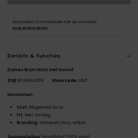
Swim
Kleding
Dit product is momenteel niet op voorraad.
Koop andere opties
Accessoires
Details & functies
Schoenen
Dames Bruin Muts met boord
Fitness
Stijl
ERJHA04309
Kleurcode
clb0
Snow
Kenmerken
Stof:
Ribgebreid acryl
Fit:
Met omslag
Branding:
Geweven Roxy-etiket
Samenstelling
[Hoofdstof] 100% acryl