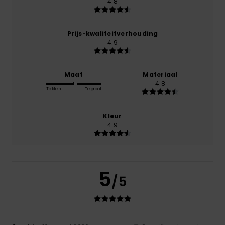
4.8
Prijs-kwaliteitverhouding
4.9
Maat
Materiaal
4.8
Te klein
Te groot
Kleur
4.9
5
/5