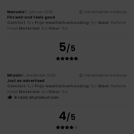
Manuela
11. januari 2026
Geverifieerde aankoop
Fits well and feels good
Comfort
: 5
Prijs-kwaliteitverhouding
: 5
Maat
: Perfecte
/5
/5
maat
Materiaal
: 5
Kleur
: 5
/5
/5
5
/5
Miryam
11. december 2025
Geverifieerde aankoop
Just as advertised
Comfort
: 5
Prijs-kwaliteitverhouding
: 5
Maat
: Perfecte
/5
/5
maat
Materiaal
: 4
Kleur
: 5
/5
/5
Ik raad dit product aan
4
/5