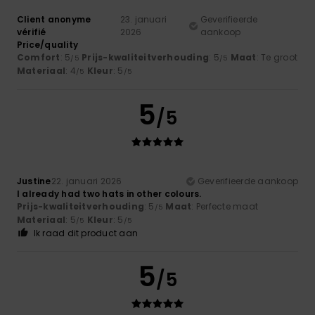
Client anonyme
23. januari
Geverifieerde
vérifié
2026
aankoop
Price/quality
Comfort
: 5
Prijs-kwaliteitverhouding
: 5
Maat
: Te groot
/5
/5
Materiaal
: 4
Kleur
: 5
/5
/5
5
/5
Justine
22. januari 2026
Geverifieerde aankoop
I already had two hats in other colours.
Prijs-kwaliteitverhouding
: 5
Maat
: Perfecte maat
/5
Materiaal
: 5
Kleur
: 5
/5
/5
Ik raad dit product aan
5
/5