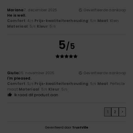
Mariana
7. december 2025
Geverifieerde aankoop
He is well.
Comfort
: 4
Prijs-kwaliteitverhouding
: 5
Maat
: Klein
/5
/5
Materiaal
: 5
Kleur
: 5
/5
/5
5
/5
Giulia
25. november 2025
Geverifieerde aankoop
I'm pleased.
Comfort
: 5
Prijs-kwaliteitverhouding
: 5
Maat
: Perfecte
/5
/5
maat
Materiaal
: 5
Kleur
: 5
/5
/5
Ik raad dit product aan
1
2
>
Geverifieerd door
TrustVille