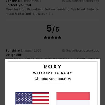
Sandrine
16. maart 2026
Geverifieerde aankoop
Perfectly suited
Comfort
: 5
Prijs-kwaliteitverhouding
: 5
Maat
: Perfecte
/5
/5
maat
Materiaal
: 5
Kleur
: 5
/5
/5
5
/5
Sandrine
12. maart 2026
Geverifieerde aankoop
Delighted
Comfort
: 5
Prijs-kwaliteitverhouding
: 5
Maat
: Perfecte
/5
/5
maat
Kleur
: 5
/5
Ik raad dit product aan
WELCOME TO ROXY
4
Choose your country
/5
Sina
3. maart 2026
Geverifieerde aankoop