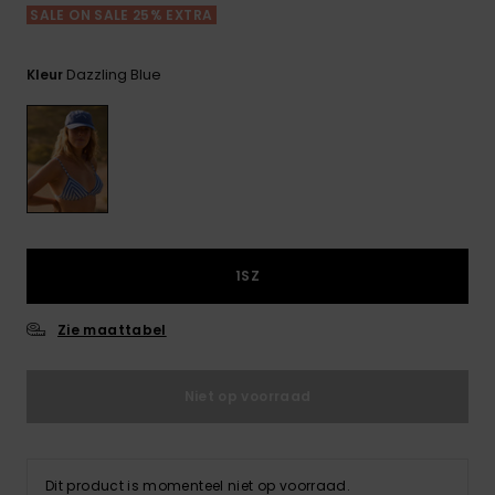
FAQ
Playsuits
Riemen &
Snowboard
SALE ON SALE 25% EXTRA
bekijken
Technische
portemonne
ROXY APP
tassen
Shorts
Surf
Dazzling Blue
Kleur
Handschoen
VERLANGLIJST
Snow
& sjaals
Rokken
Accessoires
Schultassen
Schoolartik
Hoeden &
mutsen
Accessoires
Zonnebrillen
1SZ
Zie maattabel
Wetsuits
Niet op voorraad
Rashguards
neopreen
accessoires
Dit product is momenteel niet op voorraad.