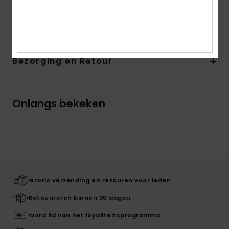
Samenstelling
[Hoofdstof] 65% gerecycled katoen, 35%
katoen
Bezorging en Retour
Onlangs bekeken
Gratis verzending en retouren voor leden
Retourneren binnen 30 dagen
Word lid van het loyaliteitsprogramma