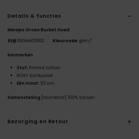
Swim
Details & functies
Kleding
Meisjes Groen Bucket Hoed
Accessoires
Stijl
ERGHA03362
Kleurcode
ghm7
Kenmerken
Schoenen
Stof:
Printed cotton
ROXY borduursel
Fitness
Eén maat:
53 cm
Snow
Samenstelling
[Hoofdstof] 100% katoen
Bezorging en Retour