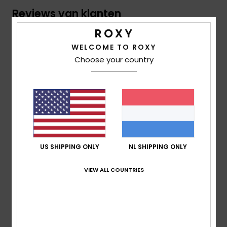
Reviews van klanten
WELCOME TO ROXY
Gemiddelde score
Choose your country
5.0
/5
gebaseerd op
1 geverifieerde beoordelingen
sinds
juli 2026
100% van onze klanten bevelen dit product aan
US SHIPPING ONLY
NL SHIPPING ONLY
Comfort
5.0
VIEW ALL COUNTRIES
Prijs-kwaliteitverhouding
5.0