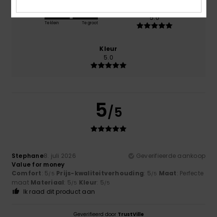
Maat
Materiaal
5.0
Te klein
Te groot
Kleur
5.0
5
/5
Stephane
8. juli 2026
Geverifieerde aankoop
Value for money
Comfort
: 5
Prijs-kwaliteitverhouding
: 5
Maat
: Perfecte
/5
/5
maat
Materiaal
: 5
Kleur
: 5
/5
/5
Ik raad dit product aan
Geverifieerd door
TrustVille