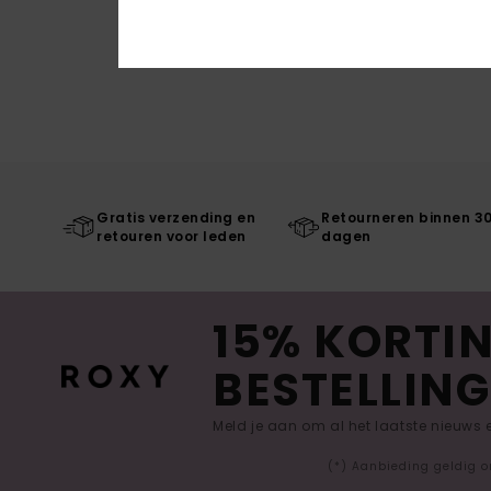
Gratis verzending en
Retourneren binnen 3
retouren voor leden
dagen
15% KORTIN
BESTELLING
Meld je aan om al het laatste nieuws
(*) Aanbieding geldig o