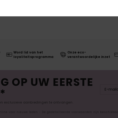
0
Word lid van het
Onze eco-
loyaliteitsprogramma
verantwoordelijke inzet
G OP UW EERSTE
*
 en exclusieve aanbiedingen te ontvangen.
nline voor nieuwe leden - De gedetailleerde voorwaarden zijn beschikba