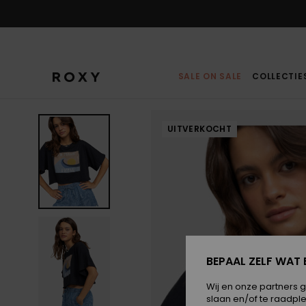
Ga
naar
Productinformatie
SALE ON SALE
COLLECTIE
UITVERKOCHT
BEPAAL ZELF WAT 
Wij en onze partners 
slaan en/of te raadpl