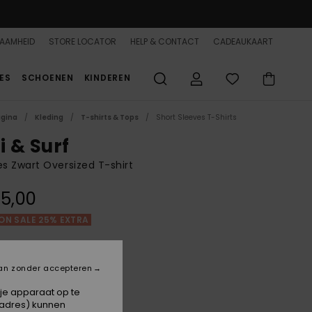
AAMHEID
STORE LOCATOR
HELP & CONTACT
CADEAUKAART
ES
SCHOENEN
KINDEREN
agina
Kleding
T-shirts & Tops
Short Sleeves T-Shirts
i & Surf
 Zwart Oversized T-shirt
5,00
ON SALE 25% EXTRA
Anthracite
an zonder accepteren
 je apparaat op te
-adres) kunnen