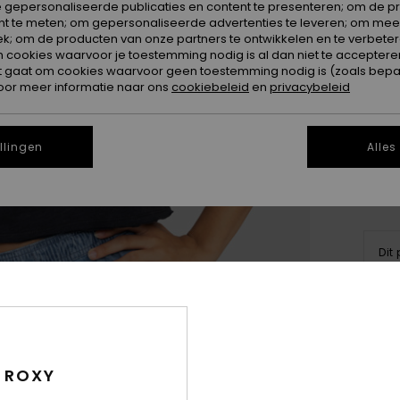
 gepersonaliseerde publicaties en content te presenteren; om de pr
nt te meten; om gepersonaliseerde advertenties te leveren; om meer
k; om de producten van onze partners te ontwikkelen en te verbetere
ookies waarvoor je toestemming nodig is al dan niet te accepteren
t gaat om cookies waarvoor geen toestemming nodig is (zoals bepa
XX
oor meer informatie naar ons
cookiebeleid
en
privacybeleid
Zi
llingen
Alles
Dit
Koo
Deta
 ROXY
Dames