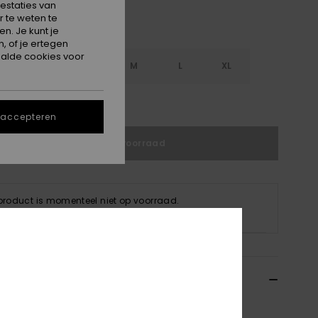
estaties van
 te weten te
n. Je kunt je
, of je ertegen
alde cookies voor
S
XS
S
M
L
XL
e maattabel
 accepteren
Niet op voorraad
 product is momenteel niet op voorraad.
p andere opties
ils & functies
 Zwart Oversized T-shirt