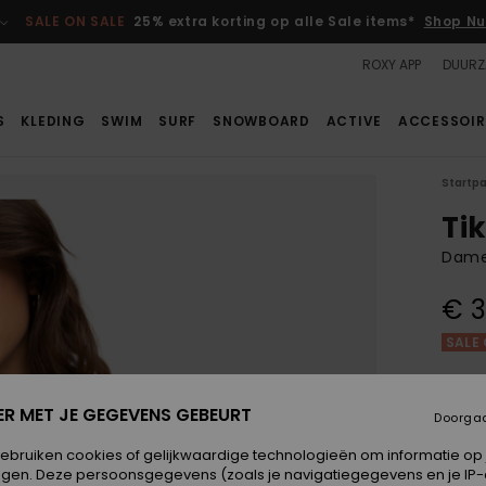
SALE ON SALE
25% extra korting op alle Sale items*
Shop Nu
ROXY APP
DUURZ
S
KLEDING
SWIM
SURF
SNOWBOARD
ACTIVE
ACCESSOIR
Startp
Tik
Dames
€ 3
SALE 
Kleur
ER MET JE GEGEVENS GEBEURT
Doorga
gebruiken cookies of gelijkwaardige technologieën om informatie op
egen. Deze persoonsgegevens (zoals je navigatiegegevens en je IP