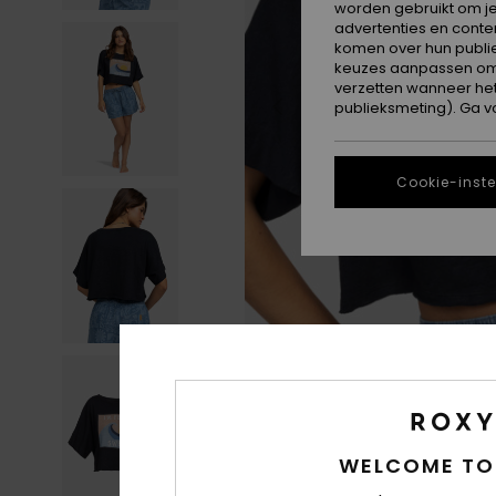
worden gebruikt om je
advertenties en conte
komen over hun publie
keuzes aanpassen om c
verzetten wanneer he
publieksmeting). Ga v
Cookie-inste
WELCOME TO