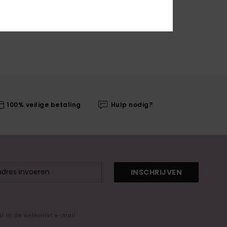
100% veilige betaling
Hulp nodig?
INSCHRIJVEN
ar in de welkomst e-mail