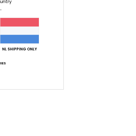
untry
Stijl
E
Kenm
S
[175
F
NL SHIPPING ONLY
H
IES
B
Same
Bez