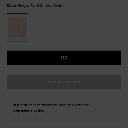
FAQ
Playsuits
Riemen &
Snowboard
bekijken
Ginger Root Suntrip Swim
Kleur
Technische
portemonne
ROXY APP
tassen
Shorts
Surf
Handschoen
VERLANGLIJST
Snow
& sjaals
Rokken
Accessoires
Schultassen
Schoolartik
Hoeden &
mutsen
Accessoires
1SZ
Zonnebrillen
Niet op voorraad
Wetsuits
Rashguards
Dit product is momenteel niet op voorraad.
neopreen
Koop andere opties
accessoires