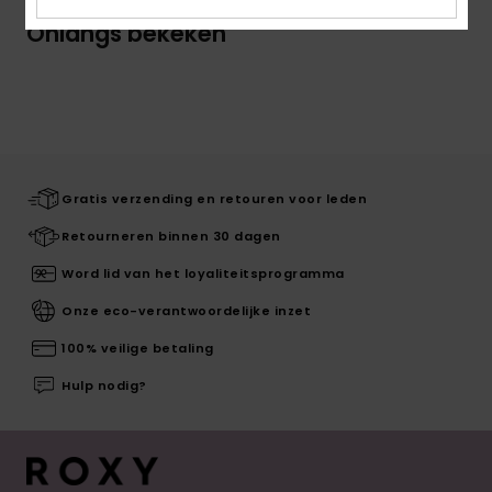
Onlangs bekeken
Gratis verzending en retouren voor leden
Retourneren binnen 30 dagen
Word lid van het loyaliteitsprogramma
Onze eco-verantwoordelijke inzet
100% veilige betaling
Hulp nodig?