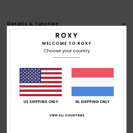
Swim
Kleding
Details & functies
Dames Oranje Hoodie
Accessoires
WELCOME TO ROXY
Stijl
ERJFT04741
Kleurcode
nds0
Choose your country
Schoenen
Kenmerken
Stof:
Sweaterstof van katoen en polyester [280
Fitness
g/m2]
Pasvorm:
Relaxed model
Snow
Halslijn:
Capuchon
US SHIPPING ONLY
NL SHIPPING ONLY
Zakken:
Kangoeroezakken
Branding:
Zeefdruk op de voorkant
VIEW ALL COUNTRIES
Andere kenmerken: Capuchon met trekkoord
Samenstelling
80% katoen, 20% polyester