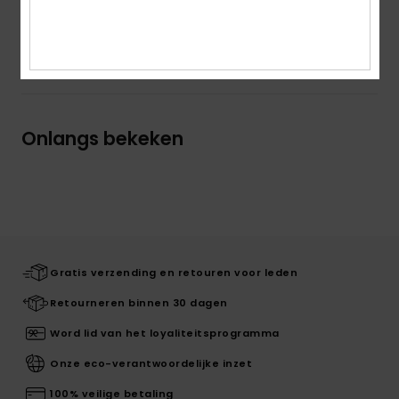
Bezorging en Retour
Onlangs bekeken
Gratis verzending en retouren voor leden
Retourneren binnen 30 dagen
Word lid van het loyaliteitsprogramma
Onze eco-verantwoordelijke inzet
100% veilige betaling