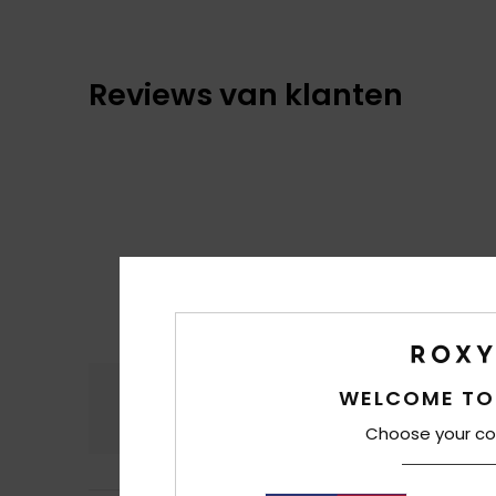
Reviews van klanten
Comfort
Prijs
WELCOME TO
4.7
Choose your co