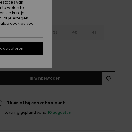
estaties van
 te weten te
n. Je kunt je
, of je ertegen
alde cookies voor
6
37
38
39
40
41
2
 accepteren
e maattabel
In winkelwagen
Thuis of bij een afhaalpunt
Levering gepland vanaf
10 augustus