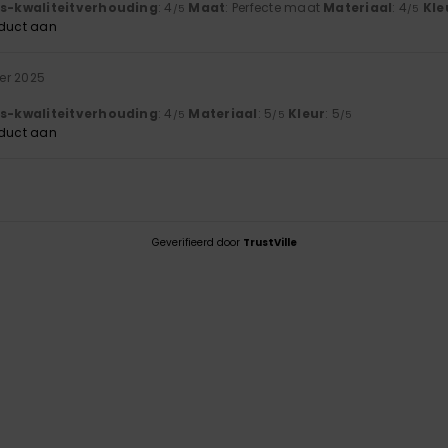
js-kwaliteitverhouding
: 4
Maat
: Perfecte maat
Materiaal
: 4
Kle
/5
/5
oduct aan
er 2025
js-kwaliteitverhouding
: 4
Materiaal
: 5
Kleur
: 5
/5
/5
/5
oduct aan
Geverifieerd door
TrustVille