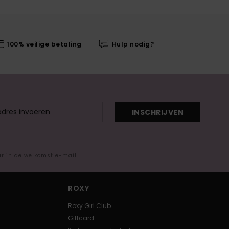
100% veilige betaling
Hulp nodig?
INSCHRIJVEN
ar in de welkomst e-mail
ROXY
Roxy Girl Club
Giftcard