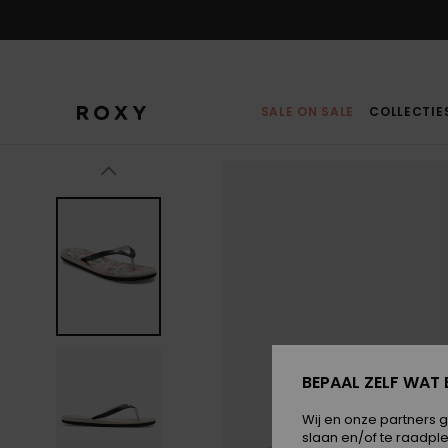
Ga
naar
Productinformatie
SALE ON SALE
COLLECTIE
BEPAAL ZELF WAT 
Wij en onze partners 
slaan en/of te raadpl