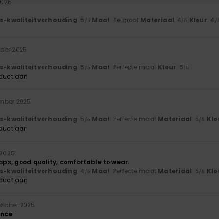
 2026
js-kwaliteitverhouding
: 5
Maat
: Te groot
Materiaal
: 4
Kleur
: 4
/5
/5
/
ber 2025
js-kwaliteitverhouding
: 5
Maat
: Perfecte maat
Kleur
: 5
/5
/5
oduct aan
ember 2025
js-kwaliteitverhouding
: 5
Maat
: Perfecte maat
Materiaal
: 5
Kle
/5
/5
oduct aan
 2025
lops, good quality, comfortable to wear.
js-kwaliteitverhouding
: 4
Maat
: Perfecte maat
Materiaal
: 5
Kle
/5
/5
oduct aan
oktober 2025
ence