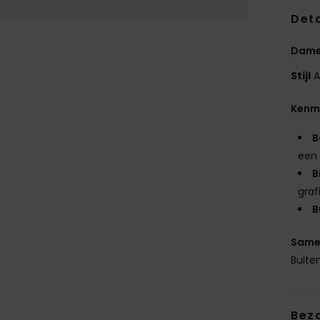
Deta
Dame
Stijl
A
Kenm
B
een 
B
graf
B
Same
Buite
Bez