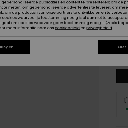
 gepersonaliseerde publicaties en content te presenteren; om de pr
nt te meten; om gepersonaliseerde advertenties te leveren; om meer
k; om de producten van onze partners te ontwikkelen en te verbetere
ookies waarvoor je toestemming nodig is al dan niet te accepteren
t gaat om cookies waarvoor geen toestemming nodig is (zoals bepa
oor meer informatie naar ons
cookiebeleid
en
privacybeleid
3
4
llingen
Alles
Zi