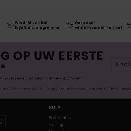
0
Word lid van het
Onze eco-
loyaliteitsprogramma
verantwoordelijke inzet
G OP UW EERSTE
*
 en exclusieve aanbiedingen te ontvangen.
nline voor nieuwe leden - De gedetailleerde voorwaarden zijn beschikba
HULP
Bestelstatus
Levering