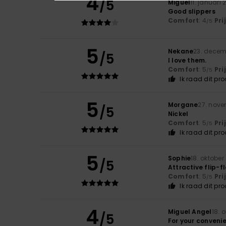
4
/5
Miguel
11. januari
Good slippers
Comfort
: 4
Pri
/5
5
Nekane
23. decem
/5
I love them.
Comfort
: 5
Pri
/5
Ik raad dit pr
5
Morgane
27. nov
/5
Nickel
Comfort
: 5
Pri
/5
Ik raad dit pr
5
Sophie
18. oktober
/5
Attractive flip-f
Comfort
: 5
Pri
/5
Ik raad dit pr
4
Miguel Angel
18. 
/5
For your conveni