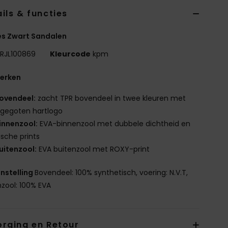
ils & functies
s Zwart Sandalen
RJL100869
Kleurcode
kpm
erken
ovendeel:
zacht TPR bovendeel in twee kleuren met
gegoten hartlogo
innenzool:
EVA-binnenzool met dubbele dichtheid en
ische prints
uitenzool:
EVA buitenzool met ROXY-print
nstelling
Bovendeel: 100% synthetisch, voering: N.V.T,
nzool: 100% EVA
orging en Retour