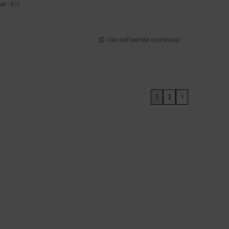
ur
: 4
/5
Geverifieerde aankoop
1
2
>