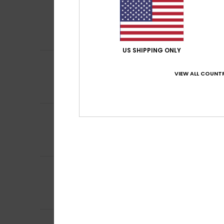
5
Mohamed
17. mei
/5
Roxy is denominat
Comfort
: 5
Pri
/5
Ik raad dit pr
US SHIPPING ONLY
4
/5
Ana
14. februari 2
VIEW ALL COUNTR
Value for money
Comfort
: 4
Pri
/5
5
Client anonyme v
/5
Their red colour
Comfort
: 5
Pri
/5
Ik raad dit pr
5
Ariane
18. januari
/5
Very pretty flip-
Comfort
: 5
Pri
/5
Ik raad dit pr