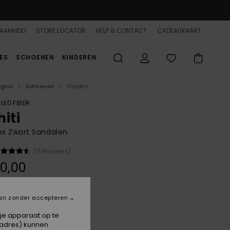
AAMHEID
STORE LOCATOR
HELP & CONTACT
CADEAUKAART
ES
SCHOENEN
KINDEREN
agina
Schoenen
Slippers
LED FIBER
iti
s Zwart Sandalen
(11 Reviews)
0,00
an zonder accepteren
Black/pink/soft Lime
 je apparaat op te
-adres) kunnen