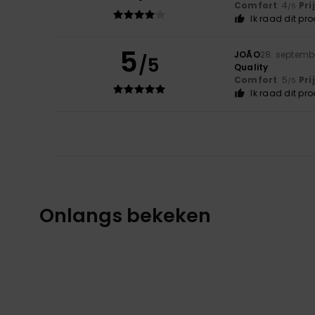
Comfort
: 4
Pri
/5
Ik raad dit pr
5
JOÃO
28. septemb
/5
Quality
Comfort
: 5
Pri
/5
Ik raad dit pr
Onlangs bekeken