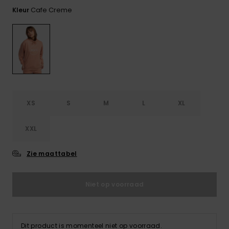
FAQ
Playsuits
Riemen &
Snowboard
bekijken
Cafe Creme
Kleur
Technische
portemonne
ROXY APP
tassen
Shorts
Surf
Handschoen
VERLANGLIJST
Snow
& sjaals
Rokken
Accessoires
Schultassen
Schoolartik
Hoeden &
mutsen
Accessoires
XS
S
M
L
XL
Zonnebrillen
XXL
Wetsuits
Zie maattabel
Rashguards
Niet op voorraad
neopreen
accessoires
Dit product is momenteel niet op voorraad.