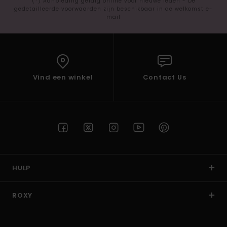
(*) Aanbieding geldig online voor nieuwe leden - De
gedetailleerde voorwaarden zijn beschikbaar in de welkomst e-
mail
Vind een winkel
Contact Us
HULP
ROXY