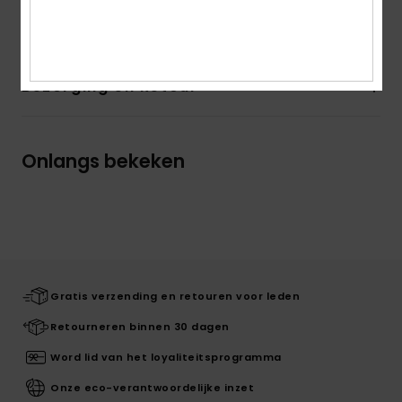
Samenstelling
80% katoen, 20% polyester
Bezorging en Retour
Onlangs bekeken
Gratis verzending en retouren voor leden
Retourneren binnen 30 dagen
Word lid van het loyaliteitsprogramma
Onze eco-verantwoordelijke inzet