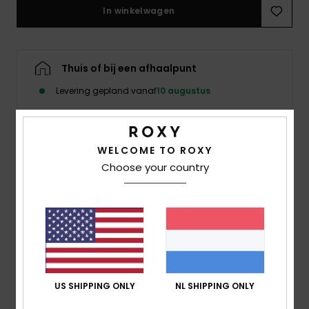
Swim
In winkelwagen
Kleding
Thuis of bij een afhaalpunt
Accessoires
Levering gepland vanaf
10 augustus
Schoenen
WELCOME TO ROXY
Details & functies
Choose your country
Fitness
Dames Bruin Korte Trui
Stijl
ERJSW03626
Kleurcode
clb4
Snow
Kenmerken
Stof:
Middelzware garengeverfde gestreepte stof
US SHIPPING ONLY
NL SHIPPING ONLY
van katoen
Fit:
Aansluitend lijf