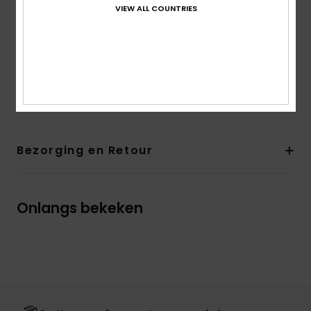
VIEW ALL COUNTRIES
Lengte
Cropped model
Halslijn:
Vierkante halslijn voor en achter
Mouwen:
Lange mouwen
Andere kenmerken:
Onregelmatige ribgebreide stof
Samenstelling
[Hoofdstof] 100% katoen
Bezorging en Retour
Onlangs bekeken