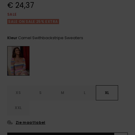
FAQ
Playsuits
Riemen &
Snowboard
€ 24,37
bekijken
Technische
portemonne
ROXY APP
tassen
SALE
Shorts
Surf
SALE ON SALE 25% EXTRA
Handschoen
VERLANGLIJST
Snow
& sjaals
Rokken
Accessoires
Schultassen
Camel Swithbackstripe Sweaters
Kleur
Schoolartik
Hoeden &
mutsen
Accessoires
Zonnebrillen
Wetsuits
XS
S
M
L
XL
XXL
Rashguards
neopreen
accessoires
Zie maattabel