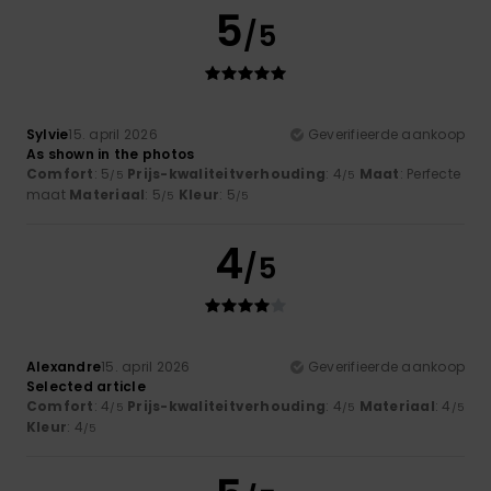
5
/5
Sylvie
15. april 2026
Geverifieerde aankoop
As shown in the photos
Comfort
: 5
Prijs-kwaliteitverhouding
: 4
Maat
: Perfecte
/5
/5
maat
Materiaal
: 5
Kleur
: 5
/5
/5
4
/5
Alexandre
15. april 2026
Geverifieerde aankoop
Selected article
Comfort
: 4
Prijs-kwaliteitverhouding
: 4
Materiaal
: 4
/5
/5
/5
Kleur
: 4
/5