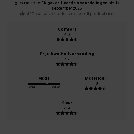
gebaseerd op
18 geverifieerde beoordelingen
sinds
september 2025
89% van onze klanten bevelen dit product aan
Comfort
4.9
Prijs-kwaliteitverhouding
4.7
Maat
Materiaal
4.8
Te klein
Te groot
Kleur
4.9