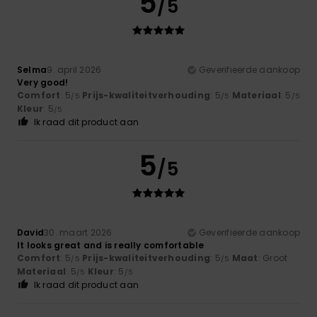
5
/5
Selma
9. april 2026
Geverifieerde aankoop
Very good!
Comfort
: 5
Prijs-kwaliteitverhouding
: 5
Materiaal
: 5
/5
/5
/5
Kleur
: 5
/5
Ik raad dit product aan
5
/5
David
30. maart 2026
Geverifieerde aankoop
It looks great and is really comfortable
Comfort
: 5
Prijs-kwaliteitverhouding
: 5
Maat
: Groot
/5
/5
Materiaal
: 5
Kleur
: 5
/5
/5
Ik raad dit product aan