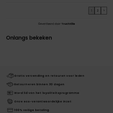
1
2
>
Geverifieerd door
TrustVille
Onlangs bekeken
Gratis verzending en retouren voor leden
Retourneren binnen 30 dagen
Word lid van het loyaliteitsprogramma
Onze eco-verantwoordelijke inzet
100% veilige betaling