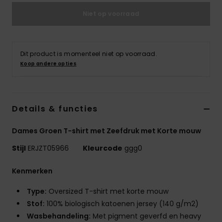
Swim
Niet op voorraad
Kleding
Dit product is momenteel niet op voorraad.
Accessoires
Koop andere opties
Schoenen
Details & functies
Fitness
Dames Groen T-shirt met Zeefdruk met Korte mouw
Stijl
ERJZT05966
Kleurcode
ggg0
Snow
Kenmerken
Type:
Oversized T-shirt met korte mouw
Stof:
100% biologisch katoenen jersey (140 g/m2)
Wasbehandeling:
Met pigment geverfd en heavy