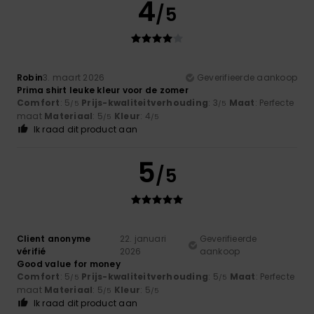
4
/5
Robin
3. maart 2026
Geverifieerde aankoop
Prima shirt leuke kleur voor de zomer
Comfort
: 5
Prijs-kwaliteitverhouding
: 3
Maat
: Perfecte
/5
/5
maat
Materiaal
: 5
Kleur
: 4
/5
/5
Ik raad dit product aan
5
/5
Client anonyme
22. januari
Geverifieerde
vérifié
2026
aankoop
Good value for money
Comfort
: 5
Prijs-kwaliteitverhouding
: 5
Maat
: Perfecte
/5
/5
maat
Materiaal
: 5
Kleur
: 5
/5
/5
Ik raad dit product aan