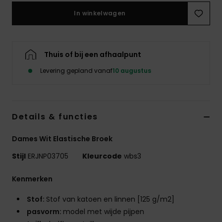
Swim
In winkelwagen
Kleding
Thuis of bij een afhaalpunt
Accessoires
Levering gepland vanaf
10 augustus
Schoenen
Details & functies
Fitness
Dames Wit Elastische Broek
Snow
Stijl
ERJNP03705
Kleurcode
wbs3
Kenmerken
Stof:
Stof van katoen en linnen [125 g/m2]
pasvorm:
model met wijde pijpen