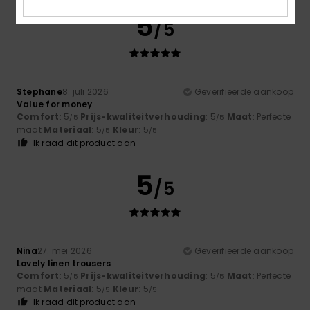
5
/5
Stephane
8. juli 2026
Geverifieerde aankoop
Value for money
Comfort
: 5
Prijs-kwaliteitverhouding
: 5
Maat
: Perfecte
/5
/5
maat
Materiaal
: 5
Kleur
: 5
/5
/5
Ik raad dit product aan
5
/5
Nina
27. mei 2026
Geverifieerde aankoop
Lovely linen trousers
Comfort
: 5
Prijs-kwaliteitverhouding
: 5
Maat
: Perfecte
/5
/5
maat
Materiaal
: 5
Kleur
: 5
/5
/5
Ik raad dit product aan