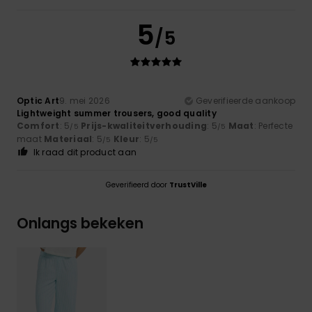
5
/5
Optic Art
9. mei 2026
Geverifieerde aankoop
Lightweight summer trousers, good quality
Comfort
: 5
Prijs-kwaliteitverhouding
: 5
Maat
: Perfecte
/5
/5
maat
Materiaal
: 5
Kleur
: 5
/5
/5
Ik raad dit product aan
Geverifieerd door
TrustVille
Onlangs bekeken