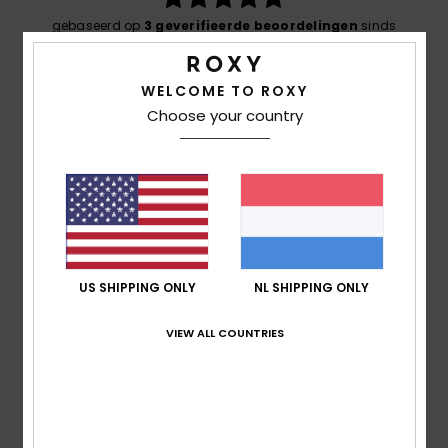
gebaseerd op
3 geverifieerde beoordelingen
sinds
mei 2026
100% van onze klanten bevelen dit product aan
WELCOME TO ROXY
Comfort
Choose your country
5.0
Prijs-kwaliteitverhouding
5.0
Maat
Materiaal
US SHIPPING ONLY
NL SHIPPING ONLY
5.0
Te klein
Te groot
VIEW ALL COUNTRIES
Kleur
5.0