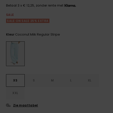
FAQ
Playsuits
Riemen &
Snowboard
bekijken
Betaal 3 x € 12,25, zonder rente met
Technische
portemonne
ROXY APP
tassen
SALE
Shorts
Surf
SALE ON SALE 25% EXTRA
Handschoen
VERLANGLIJST
Snow
& sjaals
Rokken
Accessoires
Schultassen
Coconut Milk Regular Stripe
Kleur
Schoolartik
Hoeden &
mutsen
Accessoires
Zonnebrillen
Wetsuits
XS
S
M
L
XL
Rashguards
XXL
neopreen
accessoires
Zie maattabel