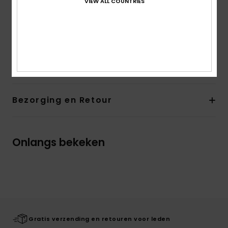
VIEW ALL COUNTRIES
Andere kenmerken:
Laag uitgesneden halslijn aan
de achterkant
Bandjes met ruches
Samenstelling
[Hoofdstof] 100% katoen
Bezorging en Retour
Onlangs bekeken
Gratis verzending en retouren voor leden