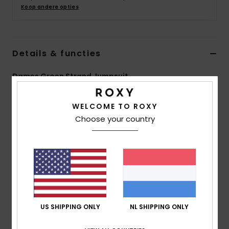
Swim
Koop andere opties
Kleding
Details & functies
Accessoires
Dames Groen Strand Jumpsuit
Stijl
ERJX603445
Kleurcode
ghz5
Schoenen
WELCOME TO ROXY
Kenmerken
Choose your country
Fitness
Stof:
Onregelmatige, katoenen stof [93 g/m2]
pasvorm:
normale pasvorm
Snow
Halslijn:
Diepe ronde hals
Bandjes:
Verstelbare bandjes met ring en
schuifsluiting
lengte:
enkellengte
US SHIPPING ONLY
NL SHIPPING ONLY
Branding:
Metalen hartvormig plaatje aan de
achterkant