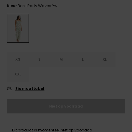
FAQ
Playsuits
Riemen &
Snowboard
bekijken
Basil Party Waves Yw
Kleur
Technische
portemonne
ROXY APP
tassen
Shorts
Surf
Handschoen
VERLANGLIJST
Snow
& sjaals
Rokken
Accessoires
Schultassen
Schoolartik
Hoeden &
mutsen
Accessoires
XS
S
M
L
XL
Zonnebrillen
XXL
Wetsuits
Zie maattabel
Rashguards
Niet op voorraad
neopreen
accessoires
Dit product is momenteel niet op voorraad.