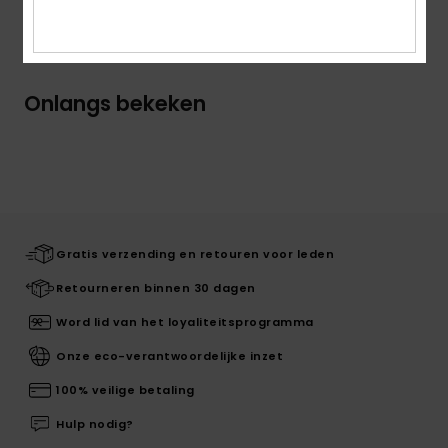
Bezorging en Retour
Onlangs bekeken
Gratis verzending en retouren voor leden
Retourneren binnen 30 dagen
Word lid van het loyaliteitsprogramma
Onze eco-verantwoordelijke inzet
100% veilige betaling
Hulp nodig?