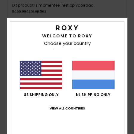
Swim
Dit product is momenteel niet op voorraad.
Koop andere opties
Kleding
WELCOME TO ROXY
Details & functies
Accessoires
Choose your country
Dames Groen Slip dress
Schoenen
Stijl
ERJWD03933
Kleurcode
gld0
Fitness
Kenmerken
Stof:
Duurzame viscose en katoen [190 g/m2]
Snow
US SHIPPING ONLY
NL SHIPPING ONLY
Halslijn:
V-hals
Verstelbare banden
VIEW ALL COUNTRIES
Samenstelling
[Hoofdstof] 54% viscose, 46% katoen