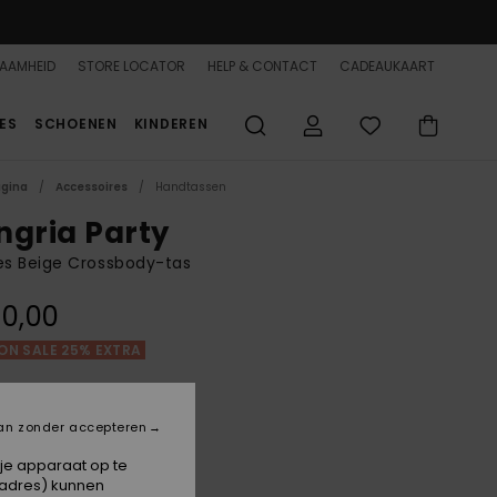
AAMHEID
STORE LOCATOR
HELP & CONTACT
CADEAUKAART
ES
SCHOENEN
KINDEREN
agina
Accessoires
Handtassen
ngria Party
s Beige Crossbody-tas
0,00
ON SALE 25% EXTRA
Natural
an zonder accepteren
 je apparaat op te
-adres) kunnen