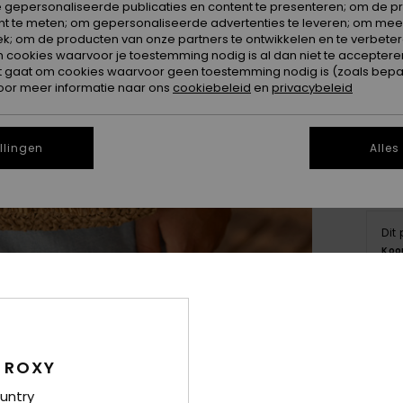
 gepersonaliseerde publicaties en content te presenteren; om de pr
nt te meten; om gepersonaliseerde advertenties te leveren; om meer
k; om de producten van onze partners te ontwikkelen en te verbetere
ookies waarvoor je toestemming nodig is al dan niet te accepteren
t gaat om cookies waarvoor geen toestemming nodig is (zoals bepa
oor meer informatie naar ons
cookiebeleid
en
privacybeleid
llingen
Alles
Dit
Koo
Deta
 ROXY
Dame
untry