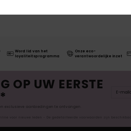
0
Word lid van het
Onze eco-
loyaliteitsprogramma
verantwoordelijke inzet
G OP UW EERSTE
*
 en exclusieve aanbiedingen te ontvangen.
nline voor nieuwe leden - De gedetailleerde voorwaarden zijn beschikba