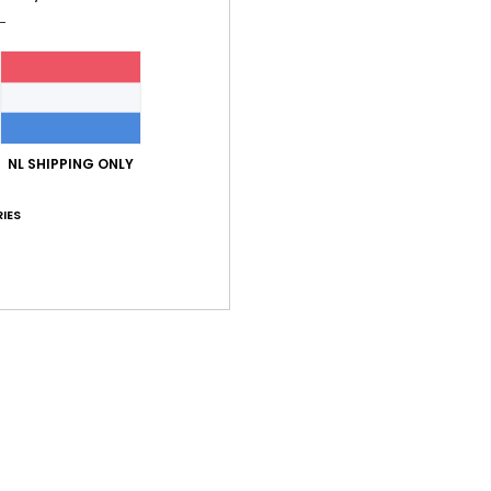
Stijl
E
Kenm
S
C
Z
NL SHIPPING ONLY
A
L
IES
Same
Bez