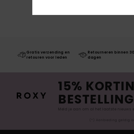
Gratis verzending en
Retourneren binnen 3
retouren voor leden
dagen
15% KORTIN
BESTELLING
Meld je aan om al het laatste nieuws
(*) Aanbieding geldig o