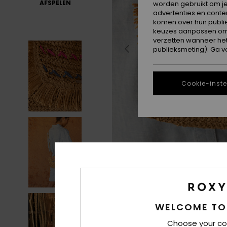
AFSPELEN
worden gebruikt om je
advertenties en conte
komen over hun publie
keuzes aanpassen om c
verzetten wanneer he
publieksmeting). Ga v
Cookie-inste
WELCOME TO
Choose your co