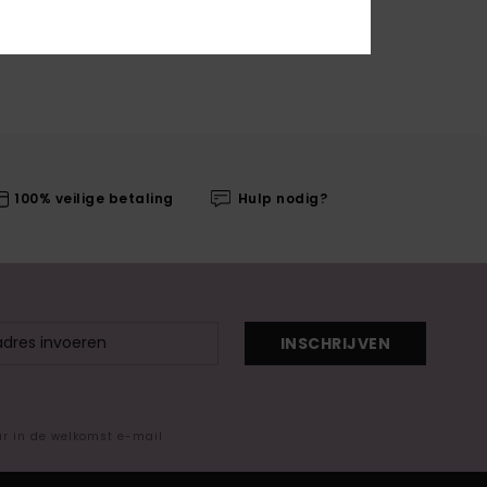
100% veilige betaling
Hulp nodig?
INSCHRIJVEN
ar in de welkomst e-mail