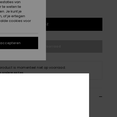
estaties van
 te weten te
n. Je kunt je
, of je ertegen
alde cookies voor
1SZ
 accepteren
Niet op voorraad
 product is momenteel niet op voorraad.
p andere opties
ils & functies
s Beige Crossbody-tas