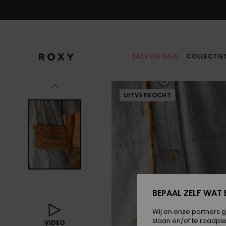
Ga
naar
Productinformatie
SALE ON SALE
COLLECTIE
UITVERKOCHT
BEPAAL ZELF WAT 
Wij en onze partners 
slaan en/of te raadpl
VIDEO