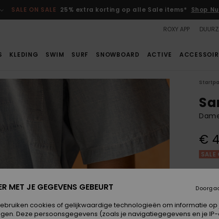
SALE ON SALE
25% extra korting op alle Sale items*
Shop Nu
ROXY APP
DUURZ
S
KLEDING
SWIM
SURF
SNOWBOARD
ACTIVE
ACCESSOIR
Startp
Sa
Dame
€ 4
SALE 
Kleur
ER MET JE GEGEVENS GEBEURT
Doorga
gebruiken cookies of gelijkwaardige technologieën om informatie op
egen. Deze persoonsgegevens (zoals je navigatiegegevens en je IP