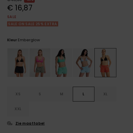
FAQ
Playsuits
Riemen &
Snowboard
bekijken
€ 16,87
Technische
portemonne
ROXY APP
tassen
SALE
Shorts
Surf
SALE ON SALE 25% EXTRA
Handschoen
VERLANGLIJST
Snow
& sjaals
Rokken
Accessoires
Schultassen
Emberglow
Kleur
Schoolartik
Hoeden &
mutsen
Accessoires
Zonnebrillen
Wetsuits
XS
S
M
L
XL
Rashguards
XXL
neopreen
accessoires
Zie maattabel