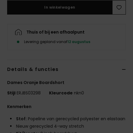
Swim
In winkelwagen
Kleding
Thuis of bij een afhaalpunt
Accessoires
Levering gepland vanaf
12 augustus
Schoenen
Details & functies
Fitness
Dames Oranje Boardshort
Snow
Stijl
ERJBS03298
Kleurcode
nkn0
Kenmerken
Stof:
Popeline van gerecycled polyester en elastaan
Nieuw gerecycled 4-way stretch