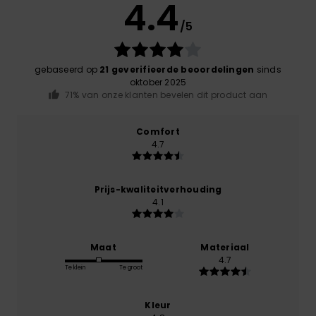
4.4
/5
gebaseerd op
21 geverifieerde beoordelingen
sinds
oktober 2025
71% van onze klanten bevelen dit product aan
Comfort
4.7
Prijs-kwaliteitverhouding
4.1
Maat
Materiaal
4.7
Te klein
Te groot
Kleur