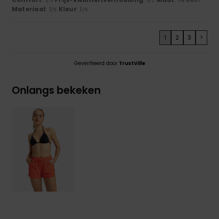
/5
/5
Materiaal
: 1
Kleur
: 1
/5
/5
1
2
3
>
Geverifieerd door
TrustVille
Onlangs bekeken