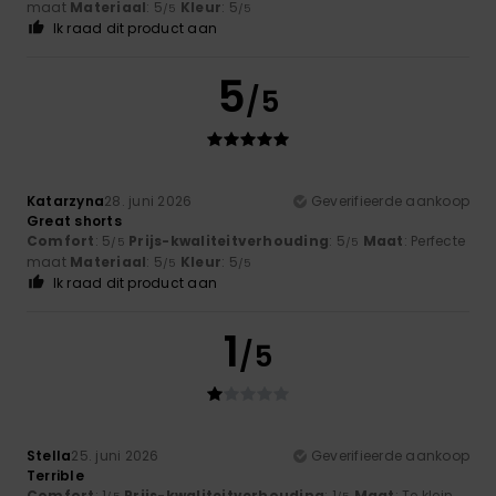
maat
Materiaal
: 5
Kleur
: 5
/5
/5
Ik raad dit product aan
5
/5
Katarzyna
28. juni 2026
Geverifieerde aankoop
Great shorts
Comfort
: 5
Prijs-kwaliteitverhouding
: 5
Maat
: Perfecte
/5
/5
maat
Materiaal
: 5
Kleur
: 5
/5
/5
Ik raad dit product aan
1
/5
Stella
25. juni 2026
Geverifieerde aankoop
Terrible
Comfort
: 1
Prijs-kwaliteitverhouding
: 1
Maat
: Te klein