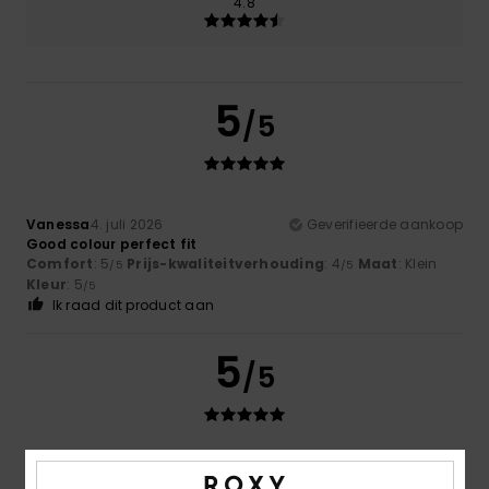
4.8
5
/5
Vanessa
4. juli 2026
Geverifieerde aankoop
Good colour perfect fit
Comfort
: 5
Prijs-kwaliteitverhouding
: 4
Maat
: Klein
/5
/5
Kleur
: 5
/5
Ik raad dit product aan
5
/5
Louise
2. juli 2026
Geverifieerde aankoop