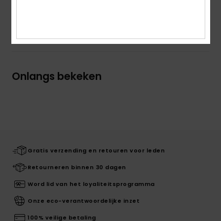
Bezorging en Retour
Onlangs bekeken
Gratis verzending en retouren voor leden
Retourneren binnen 30 dagen
Word lid van het loyaliteitsprogramma
Onze eco-verantwoordelijke inzet
100% veilige betaling