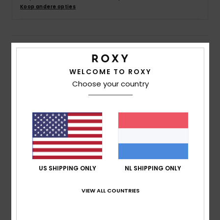
Swim
Koop andere opties
Kleding
Details & functies
Accessoires
WELCOME TO ROXY
Dames Bruin Korte Top
Choose your country
Stijl
ARJZT07827
Kleurcode
cqr0
Schoenen
Kenmerken
Fitness
Stof:
Ribgebreide stof van polyester, katoen en
elastaan
Snow
Wasbehandeling:
Kledingstuk-verzachtende
US SHIPPING ONLY
NL SHIPPING ONLY
wasbehandeling
Pasvorm:
korte fit
VIEW ALL COUNTRIES
Halslijn:
Hoge halslijn
Samenstelling
58% katoen, 39% polyester, 3% elastaan