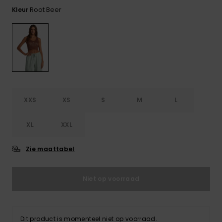
FAQ
Playsuits
Riemen &
Snowboard
bekijken
Root Beer
Kleur
Technische
portemonne
ROXY APP
tassen
Shorts
Surf
Handschoen
VERLANGLIJST
Snow
& sjaals
Rokken
Accessoires
Schultassen
Schoolartik
Hoeden &
mutsen
Accessoires
XXS
XS
S
M
L
Zonnebrillen
XL
XXL
Wetsuits
Zie maattabel
Rashguards
Niet op voorraad
neopreen
accessoires
Dit product is momenteel niet op voorraad.