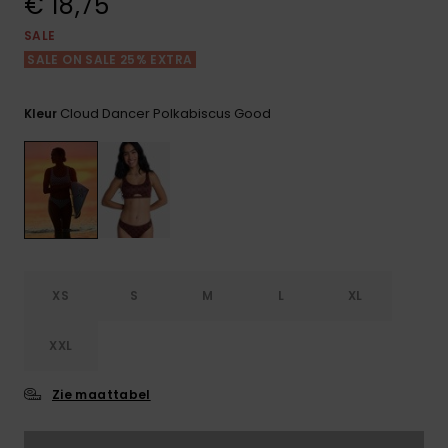
€ 18,75
FAQ
Playsuits
Riemen &
Snowboard
bekijken
Technische
portemonne
SALE
ROXY APP
tassen
SALE ON SALE 25% EXTRA
Shorts
Surf
Handschoen
VERLANGLIJST
Snow
& sjaals
Cloud Dancer Polkabiscus Good
Kleur
Rokken
Accessoires
Schultassen
Schoolartik
Hoeden &
mutsen
Accessoires
Zonnebrillen
XS
S
M
L
XL
Wetsuits
XXL
Rashguards
neopreen
Zie maattabel
accessoires