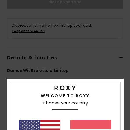
Niet op voorraad
Swim
Kleding
Dit product is momenteel niet op voorraad.
Koop andere opties
Accessoires
Schoenen
Details & functies
Dames Wit Bralette bikinitop
Fitness
Stijl
ERJX305482
Kleurcode
wbp1
Snow
Kenmerken
WELCOME TO ROXY
Choose your country
Collectie:
ROXY Pro-collectie
Stof:
Zachte, stevige, gerecyclede, bestendige en
rekbare stof van 84% gerecycled polyester en 16%
elastaan