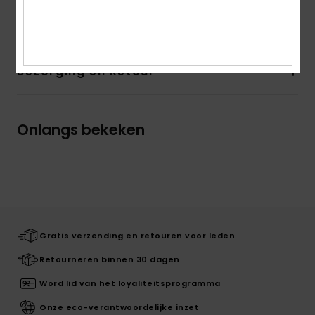
Details & functies
Bezorging en Retour
Onlangs bekeken
Gratis verzending en retouren voor leden
Retourneren binnen 30 dagen
Word lid van het loyaliteitsprogramma
Onze eco-verantwoordelijke inzet