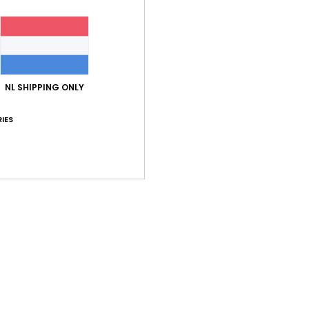
Dit s
Colle
aan d
gerec
afgew
NL SHIPPING ONLY
met e
IES
Deta
Bez