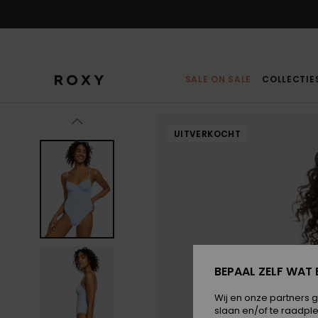
Ga
naar
Productinformatie
SALE ON SALE
COLLECTIE
UITVERKOCHT
BEPAAL ZELF WAT 
Wij en onze partners 
slaan en/of te raadpl