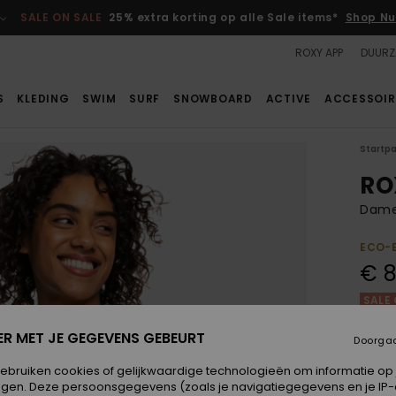
SALE ON SALE
25% extra korting op alle Sale items*
Shop Nu
ROXY APP
DUURZ
S
KLEDING
SWIM
SURF
SNOWBOARD
ACTIVE
ACCESSOIR
Startp
RO
Dame
ECO-
€ 8
SALE 
ER MET JE GEGEVENS GEBEURT
Doorga
Kleur
gebruiken cookies of gelijkwaardige technologieën om informatie op
egen. Deze persoonsgegevens (zoals je navigatiegegevens en je IP