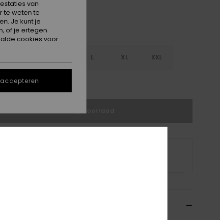
estaties van
 te weten te
n. Je kunt je
, of je ertegen
alde cookies voor
S
S
M
L
XL
XXL
 accepteren
e maattabel
Niet op voorraad
 product is momenteel niet op voorraad.
p andere opties
hrijving