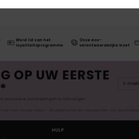
0
Word lid van het
Onze eco-
loyaliteitsprogramma
verantwoordelijke inzet
G OP UW EERSTE
*
 en exclusieve aanbiedingen te ontvangen.
nline voor nieuwe leden - De gedetailleerde voorwaarden zijn beschikba
HULP