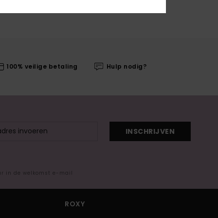
100% veilige betaling
Hulp nodig?
INSCHRIJVEN
ar in de welkomst e-mail
ROXY