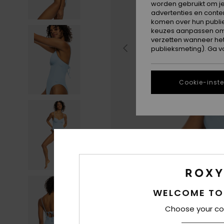
worden gebruikt om je
advertenties en conte
komen over hun publie
keuzes aanpassen om c
verzetten wanneer he
publieksmeting). Ga v
Cookie-inste
WELCOME TO
Choose your co