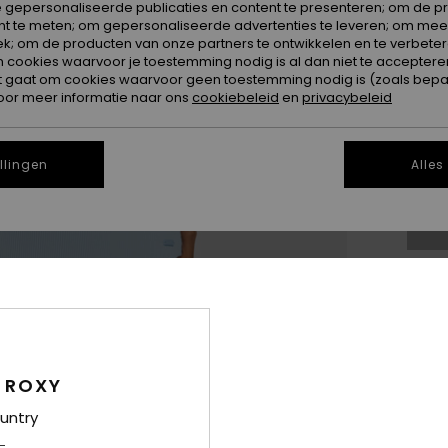
 gepersonaliseerde publicaties en content te presenteren; om de pr
nt te meten; om gepersonaliseerde advertenties te leveren; om meer
k; om de producten van onze partners te ontwikkelen en te verbetere
ookies waarvoor je toestemming nodig is al dan niet te accepteren
t gaat om cookies waarvoor geen toestemming nodig is (zoals bepa
oor meer informatie naar ons
cookiebeleid
en
privacybeleid
X
llingen
Alles
Zi
Dit
Koo
 ROXY
Besc
untry