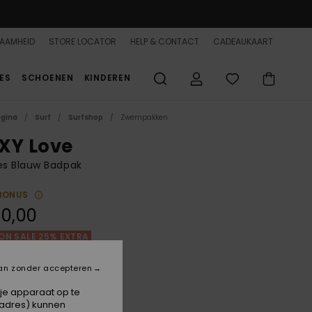
AAMHEID
STORE LOCATOR
HELP & CONTACT
CADEAUKAART
ES
SCHOENEN
KINDEREN
agina
Surf
Surfshop
Zwempakken
XY Love
s Blauw Badpak
BONUS
0,00
ON SALE 25% EXTRA
an zonder accepteren
Bel Air Blue
 je apparaat op te
-adres) kunnen