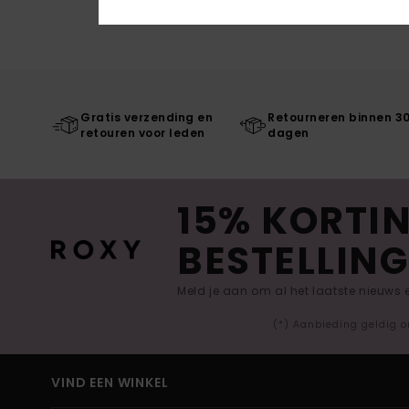
Gratis verzending en
Retourneren binnen 3
retouren voor leden
dagen
15% KORTIN
BESTELLING
Meld je aan om al het laatste nieuws
(*) Aanbieding geldig o
VIND EEN WINKEL