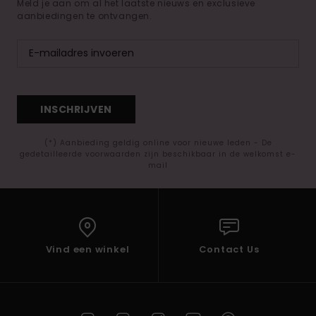
Meld je aan om al het laatste nieuws en exclusieve
aanbiedingen te ontvangen.
INSCHRIJVEN
(*) Aanbieding geldig online voor nieuwe leden - De
gedetailleerde voorwaarden zijn beschikbaar in de welkomst e-
mail
Vind een winkel
Contact Us