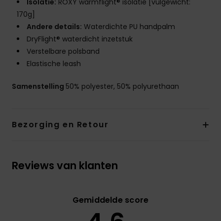
Isolatie:
ROXY warmflight® isolatie [vulgewicht:
170g]
Andere details:
Waterdichte PU handpalm
DryFlight® waterdicht inzetstuk
Verstelbare polsband
Elastische leash
Samenstelling
50% polyester, 50% polyurethaan
Bezorging en Retour
Reviews van klanten
Gemiddelde score