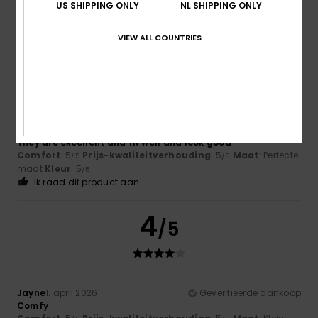
US SHIPPING ONLY
NL SHIPPING ONLY
VIEW ALL COUNTRIES
5
/5
Caroline
19. april 2026
Geverifieerde aankoop
They are excellent and fit well and look good
Comfort
: 5
Prijs-kwaliteitverhouding
: 5
Maat
: Perfecte
/5
/5
maat
Kleur
: 5
/5
Ik raad dit product aan
4
/5
Jayne
1. april 2026
Geverifieerde aankoop
Comfy