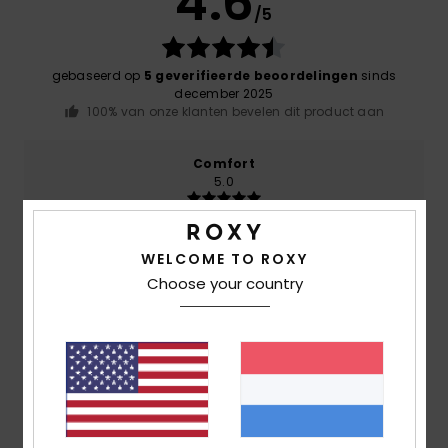
4.6
/5
gebaseerd op
5 geverifieerde beoordelingen
sinds
december 2025
100% van onze klanten bevelen dit product aan
Comfort
5.0
Prijs-kwaliteitverhouding
WELCOME TO ROXY
4.8
Choose your country
Maat
Materiaal
NaN
Te klein
Te groot
Kleur
5.0