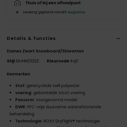
Thuis of bij een afhaalpunt
Swim
Levering gepland vanaf
8 augustus
Kleding
Accessoires
Details & functies
Dames Zwart Snowboard/Skiwanten
Schoenen
Stijl
ERJHN03222
Kleurcode
kvj0
Fitness
Kenmerken
Stof:
gerecyclede twill polyester
Snow
voering:
geborstelde tricot voering
Pasvorm:
Voorgevormd model
DWR:
PFC-vrije duurzame waterafstotende
behandeling
Technologie:
ROXY DryFlight® technologie