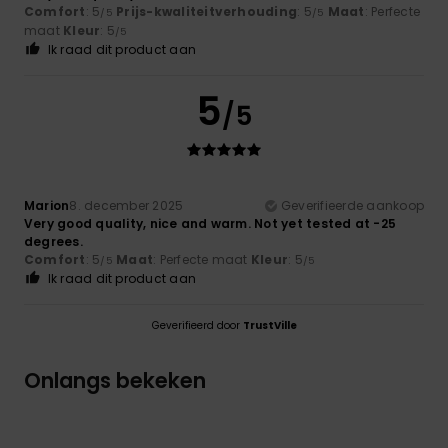
Comfort
: 5
Prijs-kwaliteitverhouding
: 5
Maat
: Perfecte
/5
/5
maat
Kleur
: 5
/5
Ik raad dit product aan
5
/5
Marion
8. december 2025
Geverifieerde aankoop
Very good quality, nice and warm. Not yet tested at -25
degrees.
Comfort
: 5
Maat
: Perfecte maat
Kleur
: 5
/5
/5
Ik raad dit product aan
Geverifieerd door
TrustVille
Onlangs bekeken