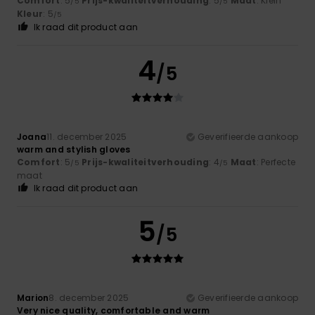
Comfort
: 5
Prijs-kwaliteitverhouding
: 5
Maat
: Klein
/5
/5
Kleur
: 5
/5
Ik raad dit product aan
4
/5
Joana
11. december 2025
Geverifieerde aankoop
warm and stylish gloves
Comfort
: 5
Prijs-kwaliteitverhouding
: 4
Maat
: Perfecte
/5
/5
maat
Ik raad dit product aan
5
/5
Marion
8. december 2025
Geverifieerde aankoop
Very nice quality, comfortable and warm