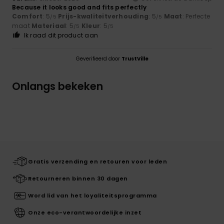
Because it looks good and fits perfectly
Comfort
: 5
Prijs-kwaliteitverhouding
: 5
Maat
: Perfecte
/5
/5
maat
Materiaal
: 5
Kleur
: 5
/5
/5
Ik raad dit product aan
Geverifieerd door
TrustVille
Onlangs bekeken
Gratis verzending en retouren voor leden
Retourneren binnen 30 dagen
Word lid van het loyaliteitsprogramma
Onze eco-verantwoordelijke inzet