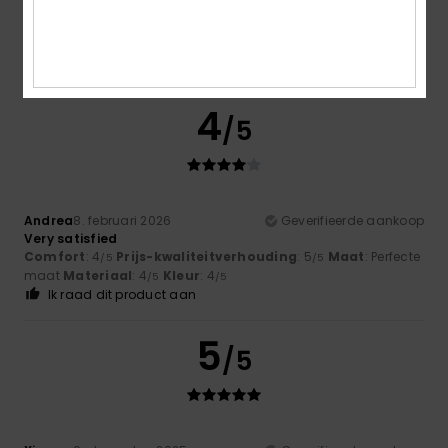
4.7
4
/5
Andrea
8. februari 2026
Geverifieerde aankoop
Very satisfied
Comfort
: 4
Prijs-kwaliteitverhouding
: 5
Maat
: Perfecte
/5
/5
maat
Materiaal
: 4
Kleur
: 4
/5
/5
Ik raad dit product aan
5
/5