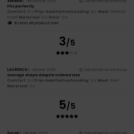
Ximena
9. december 2025
Geverifieerde aankoop
Fits perfectly
Comfort
: 5
Prijs-kwaliteitverhouding
: 4
Maat
: Perfecte
/5
/5
maat
Materiaal
: 5
Kleur
: 5
/5
/5
Ik raad dit product aan
3
/5
LAURENCE
6. oktober 2025
Geverifieerde aankoop
average shape despite ordered size
Comfort
: 2
Prijs-kwaliteitverhouding
: 2
Maat
: Klein
/5
/5
Materiaal
: 3
/5
5
/5
Sarah
2. oktober 2025
Geverifieerde aankoop