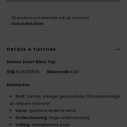
Swim
Dit product is momenteel niet op voorraad.
Kleding
Koop andere opties
Accessoires
Details & functies
Schoenen
Dames Zwart Bikini Top
Fitness
Stijl
ERJX305568
Kleurcode
kvj0
Kenmerken
Snow
Stof:
Zachte, stevige, gerecyclede chloorbestendige
en rekbare nylonstof
Vorm:
Sportieve bralette beha
Ondersteuning:
Hoge ondersteuning
Vulling:
Verwijderbare pads