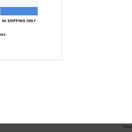
war
PET-
P
NL SHIPPING ONLY
H
M
IES
S
C
Z
M
n
V
gebo
B
te b
A
A
S
mou