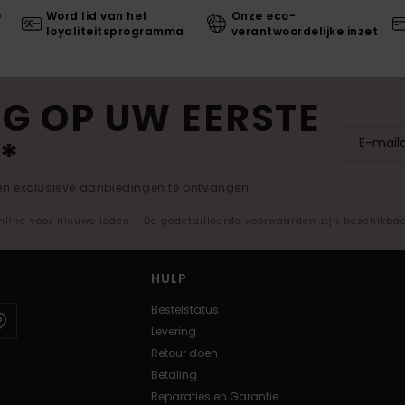
0
Word lid van het
Onze eco-
loyaliteitsprogramma
verantwoordelijke inzet
G OP UW EERSTE
*
 en exclusieve aanbiedingen te ontvangen.
nline voor nieuwe leden - De gedetailleerde voorwaarden zijn beschikba
HULP
Bestelstatus
Levering
Retour doen
Betaling
Reparaties en Garantie