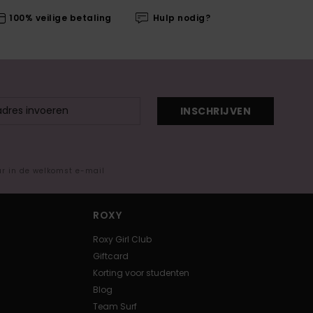
100% veilige betaling
Hulp nodig?
INSCHRIJVEN
ar in de welkomst e-mail
ROXY
Roxy Girl Club
Giftcard
Korting voor studenten
Blog
Team Surf