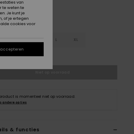
estaties van
 te weten te
n. Je kunt je
, of je ertegen
alde cookies voor
S
S
M
L
XL
 accepteren
e maattabel
Niet op voorraad
 product is momenteel niet op voorraad.
p andere opties
ils & functies