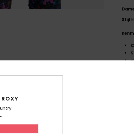
Dame
Stijl
E
Kenm
C
S
H
D
die 
wee
W
ext
 ROXY
P
untry
beha
de 
I