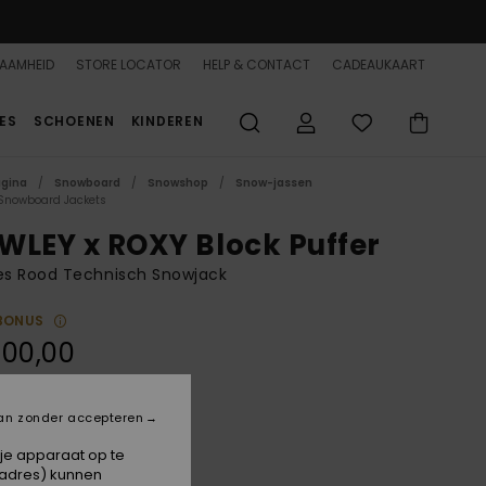
AAMHEID
STORE LOCATOR
HELP & CONTACT
CADEAUKAART
ES
SCHOENEN
KINDEREN
agina
Snowboard
Snowshop
Snow-jassen
Snowboard Jackets
WLEY x ROXY Block Puffer
s Rood Technisch Snowjack
BONUS
500,00
ON SALE 25% EXTRA
an zonder accepteren
Burnt Henna
 je apparaat op te
-adres) kunnen