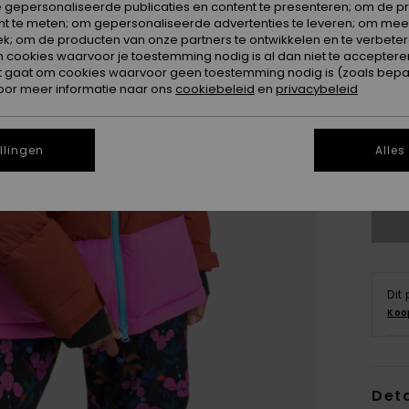
 gepersonaliseerde publicaties en content te presenteren; om de pr
nt te meten; om gepersonaliseerde advertenties te leveren; om meer
k; om de producten van onze partners te ontwikkelen en te verbetere
ookies waarvoor je toestemming nodig is al dan niet te accepteren
t gaat om cookies waarvoor geen toestemming nodig is (zoals bepa
oor meer informatie naar ons
cookiebeleid
en
privacybeleid
X
llingen
Alles
Zi
Dit
Koo
Deta