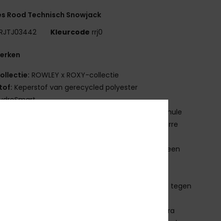
s Rood Technisch Snowjack
RJTJ03442
Kleurcode
rrj0
erken
ollectie:
ROWLEY x ROXY-collectie
tof:
Keperstof van gerecycled polyester
ydroSmart
e stof is verrijkt met een volledig biologische formule
beschermt, verzacht en je huid verzorgt onder barre
rsomstandigheden
aterdichtheid:
20K DryFlight® technologie voor een
reme waterdichtheid [20.000 mm/20.000 g]
FC-vrije stof met duurzame waterafstotende
ndeling (DWR) die je droog houdt en beschermt tegen
elementen
solatie:
WarmFlight® x3 technologie voor een extra