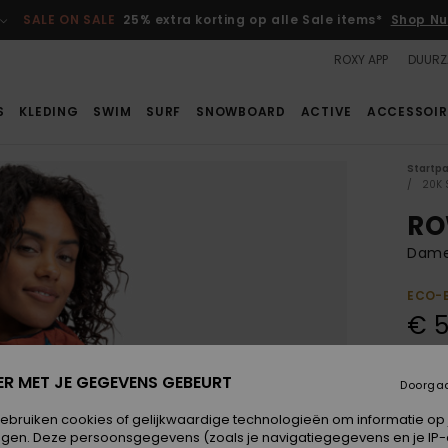
SALE ON SALE
25% extra korting op alle Sale items*
Shop Nu
ROXY APP
DUURZ
S
KLEDING
SWIM
SURF
SNOWBOARD
ACTIVE
ACCESSOIR
Startp
20K 
RO
Dame
ECO-
€ 
SALE 
ER MET JE GEGEVENS GEBEURT
Doorga
Kleur
gebruiken cookies of gelijkwaardige technologieën om informatie op
egen. Deze persoonsgegevens (zoals je navigatiegegevens en je IP