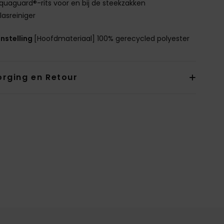
quaguard®-rits voor en bij de steekzakken
lasreiniger
nstelling
[Hoofdmateriaal] 100% gerecycled polyester
orging en Retour