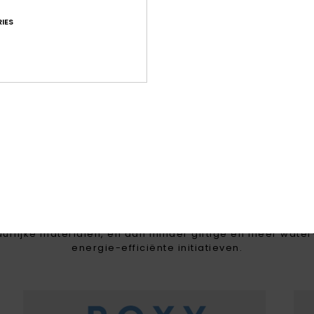
super comfo
IES
 VROUWEN DIE HOUDEN VA
erg maakt deel uit van wie we zijn. Daarom geeft ROXY in
se van het productontwerp de voorkeur aan gerecyclede
uurlijke materialen, en aan minder giftige en meer water
energie-efficiënte initiatieven.