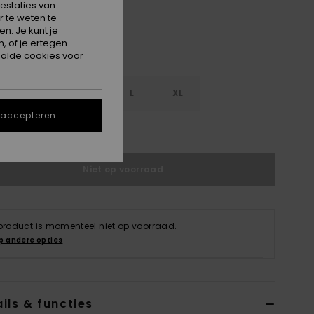
estaties van
 te weten te
n. Je kunt je
, of je ertegen
alde cookies voor
S
S
M
L
XL
 accepteren
e maattabel
Niet op voorraad
 product is momenteel niet op voorraad.
p andere opties
ils & functies