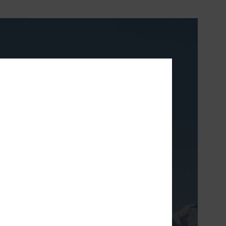
TE
en ademend. Deze
s de hele winter