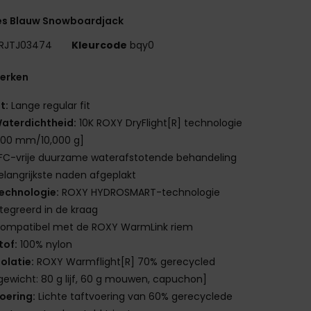
s Blauw Snowboardjack
RJTJ03474
Kleurcode
bqy0
erken
it:
Lange regular fit
aterdichtheid:
10K ROXY DryFlight[R] technologie
000 mm/10,000 g]
FC-vrije duurzame waterafstotende behandeling
elangrijkste naden afgeplakt
echnologie:
ROXY HYDROSMART-technologie
tegreerd in de kraag
ompatibel met de ROXY WarmLink riem
tof:
100% nylon
solatie:
ROXY Warmflight[R] 70% gerecycled
gewicht: 80 g lijf, 60 g mouwen, capuchon]
oering:
Lichte taftvoering van 60% gerecyclede