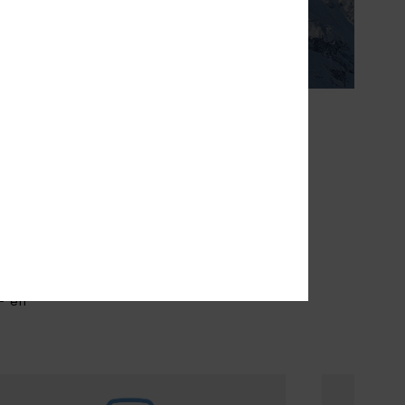
rtabel.
N DE TOEKOMST
 elke
 en
- en