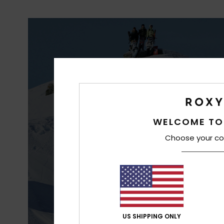
WATER
WELCOME TO
Choose your co
Betere waterdic
US SHIPPING ONLY
omst