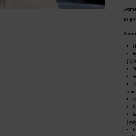
Dame
Stijl
E
Kenm
F
W
[10,
P
B
T
geïn
C
S
I
[Vul
V