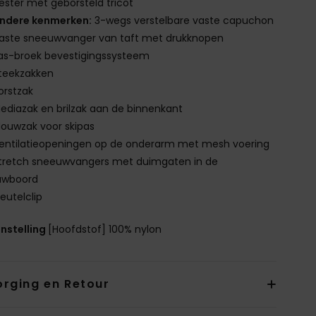
ester met geborsteld tricot
ndere kenmerken:
3-wegs verstelbare vaste capuchon
aste sneeuwvanger van taft met drukknopen
as-broek bevestigingssysteem
teekzakken
orstzak
ediazak en brilzak aan de binnenkant
ouwzak voor skipas
entilatieopeningen op de onderarm met mesh voering
tretch sneeuwvangers met duimgaten in de
wboord
leutelclip
nstelling
[Hoofdstof] 100% nylon
orging en Retour