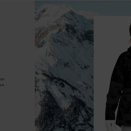
oor
en