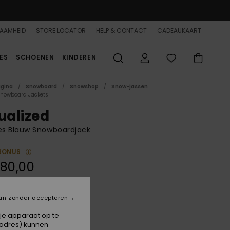
AAMHEID
STORE LOCATOR
HELP & CONTACT
CADEAUKAART
ES
SCHOENEN
KINDEREN
agina
Snowboard
Snowshop
Snow-jassen
Snowboard Jackets
tualized
s Blauw Snowboardjack
BONUS
80,00
ON SALE 25% EXTRA
an zonder accepteren
Wild Wind
 je apparaat op te
-adres) kunnen