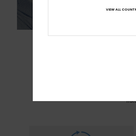
VIEW ALL COUNTR
GEMAAKT VOOR
De b
fa
nat