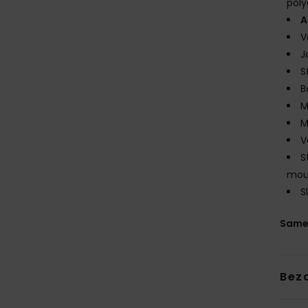
poly
A
V
J
S
B
M
M
V
S
mou
S
Same
Bez