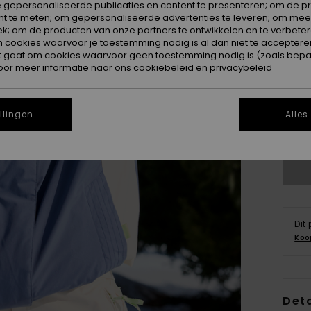
 gepersonaliseerde publicaties en content te presenteren; om de pr
nt te meten; om gepersonaliseerde advertenties te leveren; om meer
k; om de producten van onze partners te ontwikkelen en te verbetere
ookies waarvoor je toestemming nodig is al dan niet te accepteren
t gaat om cookies waarvoor geen toestemming nodig is (zoals bepa
oor meer informatie naar ons
cookiebeleid
en
privacybeleid
X
llingen
Alles
Zi
Dit
Koo
Deta