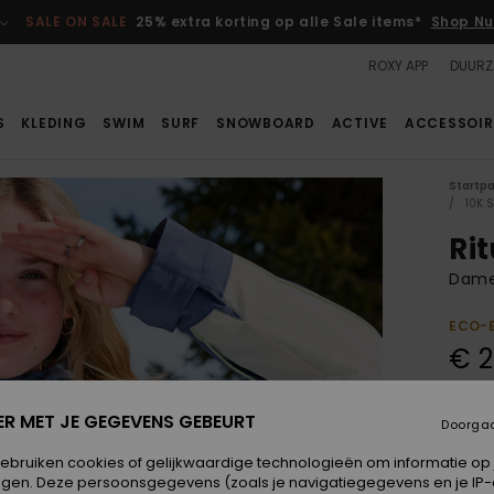
SALE ON SALE
25% extra korting op alle Sale items*
Shop Nu
ROXY APP
DUURZ
S
KLEDING
SWIM
SURF
SNOWBOARD
ACTIVE
ACCESSOIR
Startp
10K 
Ri
Dame
ECO-
€ 2
SALE 
ER MET JE GEGEVENS GEBEURT
Doorga
Kleur
gebruiken cookies of gelijkwaardige technologieën om informatie op
egen. Deze persoonsgegevens (zoals je navigatiegegevens en je IP