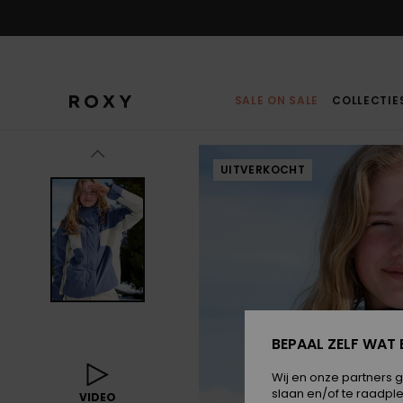
Ga
naar
Productinformatie
SALE ON SALE
COLLECTIE
UITVERKOCHT
BEPAAL ZELF WAT 
Wij en onze partners 
slaan en/of te raadpl
VIDEO