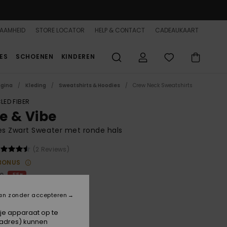
AAMHEID
STORE LOCATOR
HELP & CONTACT
CADEAUKAART
ES
SCHOENEN
KINDEREN
agina
Kleding
Sweatshirts & Hoodies
Crew Neck Sweatshirts
LED FIBER
se & Vibe
s Zwart Sweater met ronde hals
(2 Reviews)
BONUS
00
55%
7,00
an zonder accepteren
 je apparaat op te
ON SALE 25% EXTRA
-adres) kunnen