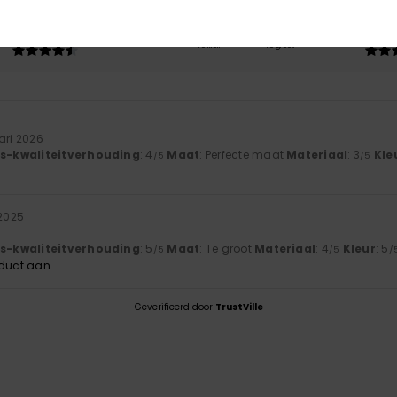
-kwaliteitverhouding
Maat
Mate
4.5
3
Te klein
Te groot
uari 2026
js-kwaliteitverhouding
: 4
Maat
: Perfecte maat
Materiaal
: 3
Kle
/5
/5
 2025
js-kwaliteitverhouding
: 5
Maat
: Te groot
Materiaal
: 4
Kleur
: 5
/5
/5
/
oduct aan
Geverifieerd door
TrustVille