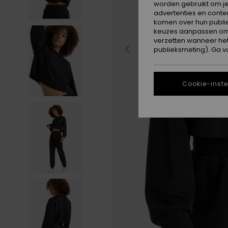
worden gebruikt om je
advertenties en conte
komen over hun publie
keuzes aanpassen om c
verzetten wanneer he
publieksmeting). Ga v
Cookie-inste