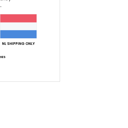
Same
polye
Bez
NL SHIPPING ONLY
IES
Gemiddelde score
4.5
/5
gebaseerd op
2 geverifieerde beoordelingen
sinds oktober 2025
50% van onze klanten bevelen dit product aan