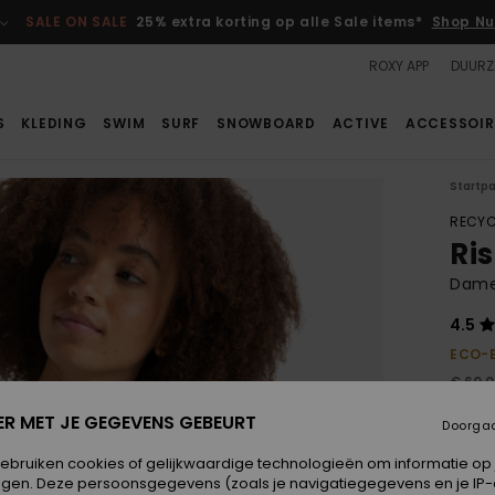
SALE ON SALE
25% extra korting op alle Sale items*
Shop Nu
ROXY APP
DUURZ
S
KLEDING
SWIM
SURF
SNOWBOARD
ACTIVE
ACCESSOIR
Startp
RECYC
Ri
Dame
4.5
ECO-
€ 60,
€ 2
ER MET JE GEGEVENS GEBEURT
Doorga
SALE
gebruiken cookies of gelijkwaardige technologieën om informatie op
SALE 
egen. Deze persoonsgegevens (zoals je navigatiegegevens en je IP