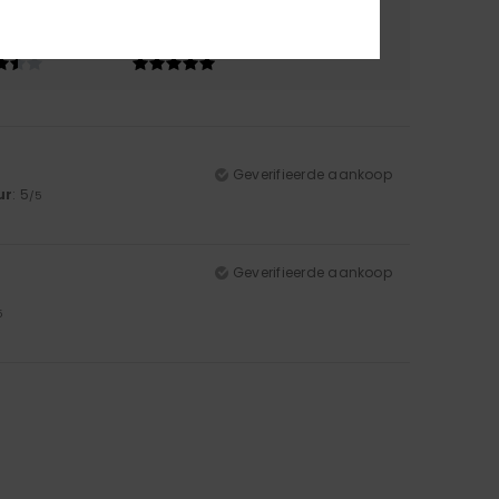
riaal
Kleur
.5
5.0
Geverifieerde aankoop
ur
: 5
/5
Geverifieerde aankoop
5