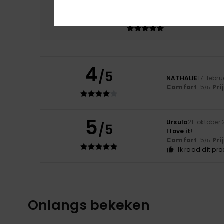
Comfort
Prijs
5.0
4
/5
NATHALIE
17. febr
Comfort
: 5
Pri
/5
5
Ursula
21. oktober
/5
I love it!
Comfort
: 5
Pri
/5
Ik raad dit pr
Onlangs bekeken