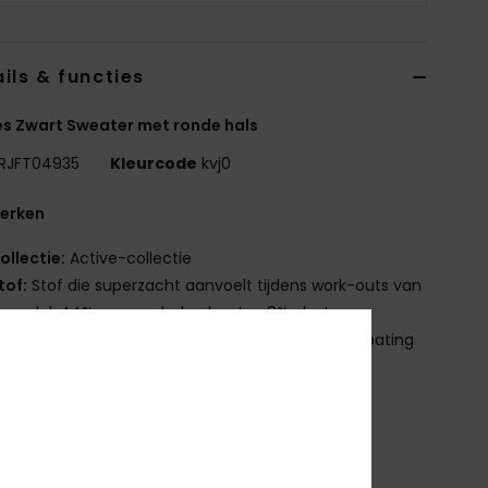
ils & functies
s Zwart Sweater met ronde hals
RJFT04935
Kleurcode
kvj0
erken
ollectie:
Active-collectie
tof:
Stof die superzacht aanvoelt tijdens work-outs van
modal, 44% gerecycled polyester, 8% elastaan
oating: Waterafstotende hydrofobe Dryflight® coating
it:
Medium crop en loose fit
alslijn:
Ronde hals
ouwen:
Lange mouwen
luiting:
Om over het hoofd aan te trekken