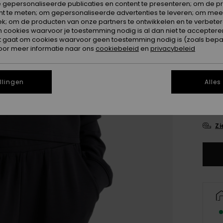
 gepersonaliseerde publicaties en content te presenteren; om de pr
nt te meten; om gepersonaliseerde advertenties te leveren; om meer
Kleur
k; om de producten van onze partners te ontwikkelen en te verbetere
ookies waarvoor je toestemming nodig is al dan niet te accepteren
t gaat om cookies waarvoor geen toestemming nodig is (zoals bepa
oor meer informatie naar ons
cookiebeleid
en
privacybeleid
llingen
Alles
X
Zi