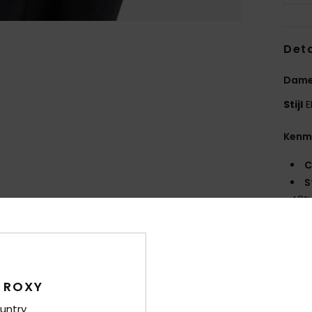
Deta
Dame
Stijl
E
Kenm
C
S
48% 
C
F
H
M
 ROXY
S
untry