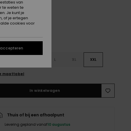
estaties van
 te weten te
Anthracite
n. Je kunt je
, of je ertegen
alde cookies voor
 accepteren
S
S
M
L
XL
XXL
e maattabel
In winkelwagen
Thuis of bij een afhaalpunt
Levering gepland vanaf
10 augustus