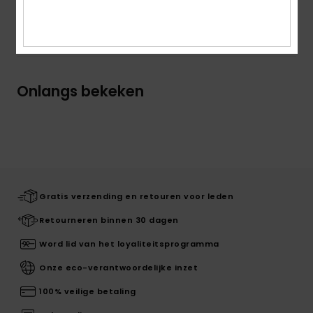
Bezorging en Retour
Onlangs bekeken
Gratis verzending en retouren voor leden
Retourneren binnen 30 dagen
Word lid van het loyaliteitsprogramma
Onze eco-verantwoordelijke inzet
100% veilige betaling