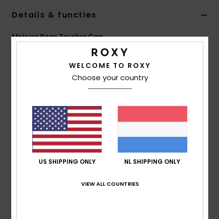
Swim
Details & functies
Kleding
Meisjes Roze Trucker Cap
Stijl
ERGHA03350
Kleurcode
mfa0
Accessoires
WELCOME TO ROXY
Kenmerken
Choose your country
Schoenen
Materiaal:
polyester stof
Constructie:
"J-vormige" constructie met 6
panelen
Fitness
Klep:
Gebogen klep
Sluiting:
Verstelbare achtersluiting
Snow
Maat:
55 cm
US SHIPPING ONLY
NL SHIPPING ONLY
Branding:
Gezeefdrukt Roxy-logo
Andere kenmerken:
Mesh aan de achterkant
VIEW ALL COUNTRIES
Samenstelling
[Hoofdstof] 100% polyester