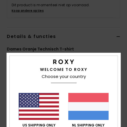
Swim
Dit product is momenteel niet op voorraad.
Koop andere opties
Kleding
Details & functies
Accessoires
Dames Oranje Technisch T-shirt
Schoenen
Stijl
ERJKT04113
Kleurcode
net0
WELCOME TO ROXY
Fitness
Kenmerken
Choose your country
Collectie:
Active-collectie
Snow
Stof:
Stof van gerecycled polyester en elastaan en
meshpanden
Coating: Waterafstotende hydrofobe Dryflight®
coating
pasvorm:
normale pasvorm
US SHIPPING ONLY
NL SHIPPING ONLY
Halslijn:
Ronde hals