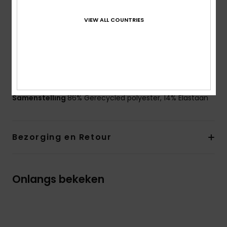
Zakken:
Verborgen sleutelzakje links op de voorkant
VIEW ALL COUNTRIES
Andere kenmerken:
Meshpanden opzij voor een
goed ademend vermogen
Highlight
Sneldrogend
Puntvormig onderaan
Samenstelling
86% Gerecycled polyester, 14% Elastaan
Bezorging en Retour
Onlangs bekeken