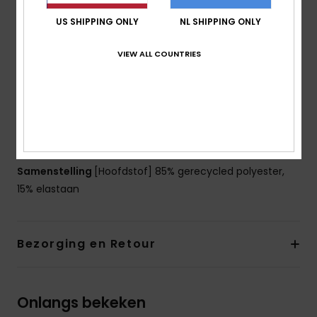
Vulling:
Verwijderbare pads
US SHIPPING ONLY
NL SHIPPING ONLY
Bandjes:
verstelbare bandjes om te knopen
Sluiting:
Geknoopt
VIEW ALL COUNTRIES
Bedekking:
Medium bedekking
Cupmaat:
Meest geschikt voor cupmaat A/B/C
Branding:
Rubberen ROXY-plaatje
De look van het product kan ietsje veranderen
afhankelijk van de plaatsing van de print
Samenstelling
[Hoofdstof] 85% gerecycled polyester,
15% elastaan
Bezorging en Retour
Onlangs bekeken