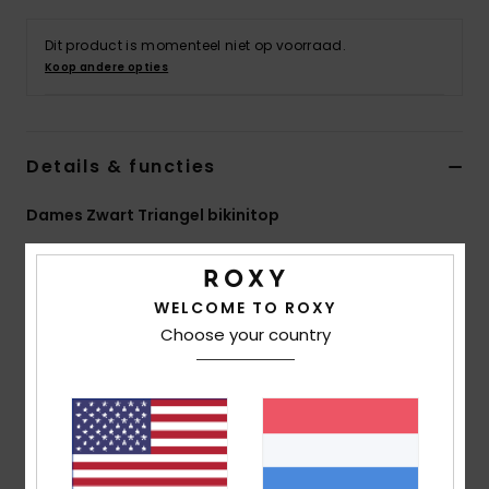
Swim
Dit product is momenteel niet op voorraad.
Koop andere opties
Kleding
Accessoires
Details & functies
Schoenen
Dames Zwart Triangel bikinitop
Stijl
ERJX305415
Kleurcode
kvj3
Fitness
Kenmerken
WELCOME TO ROXY
Choose your country
Snow
Collectie:
PT Beach Classics-collectie
Stof:
Zachte, bestendige en rekbare stof van 85%
gerecycled polyester en 15% elastaan
Vorm:
Triangel
Halslijn:
Haltermodel
Ondersteuning:
lichte ondersteuning