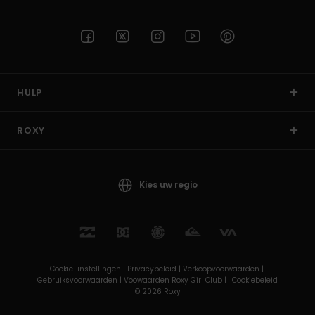
HULP
ROXY
Kies uw regio
Cookie-instellingen |
Privacybeleid |
Verkoopvoorwaarden |
Gebruiksvoorwaarden |
Voowaarden Roxy Girl Club |
Cookiebeleid
© 2026 Roxy