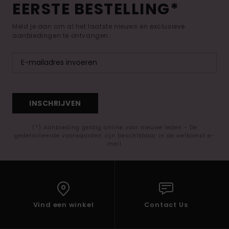
EERSTE BESTELLING*
Meld je aan om al het laatste nieuws en exclusieve
aanbiedingen te ontvangen.
INSCHRIJVEN
(*) Aanbieding geldig online voor nieuwe leden - De
gedetailleerde voorwaarden zijn beschikbaar in de welkomst e-
mail
Vind een winkel
Contact Us