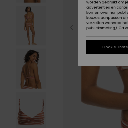
worden gebruikt om je
advertenties en conte
komen over hun publie
keuzes aanpassen om c
verzetten wanneer he
publieksmeting). Ga v
Cookie-inste