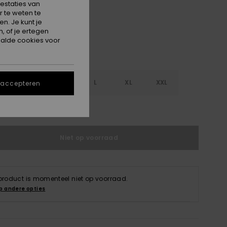
estaties van
 te weten te
n. Je kunt je
, of je ertegen
alde cookies voor
S
S
M
L
XL
XXL
 accepteren
e maattabel
Niet op voorraad
 product is momenteel niet op voorraad.
p andere opties