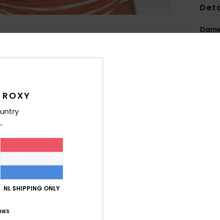
Deta
Dames
Stijl
E
Kenm
C
 ROXY
S
untry
nylo
V
O
H
B
en s
V
NL SHIPPING ONLY
B
S
IES