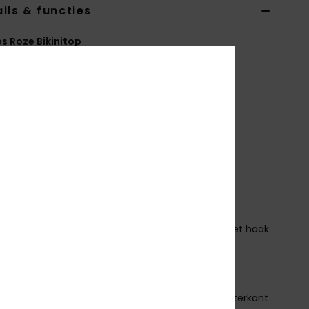
ils & functies
 Roze Bikinitop
RJX305202
Kleurcode
mms3
erken
ollectie:
PT Beach Classics-collectie
tof:
Zachte, gerecyclede, bestendige en rekbare
nstof
orm:
Gekruist bralettemodel
ndersteuning:
Normale ondersteuning
alslijn:
Diepe ronde hals
andjes:
Verstelbare en verplaatsbare bandjes met haak
chuifsluiting
ulling:
Verwijderbare pads
edekking:
medium bedekking
luiting:
Haaksluiting met drie posities om de achterkant