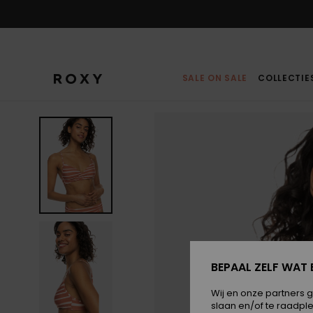
Ga
naar
Productinformatie
SALE ON SALE
COLLECTIE
BEPAAL ZELF WAT 
Wij en onze partners 
slaan en/of te raadpl