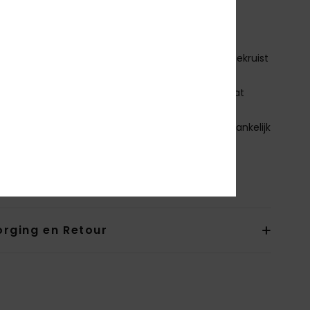
erstellen
upmaat:
Meest geschikt voor cupmaat A/B/C
randing:
Rubberen ROXY-plaatje
ndere kenmerken:
De bandjes kunnen recht of gekruist
en gedragen of rond de nek worden geknoopt,
nkelijk van de gewenste stijl of de sport die je gaat
efenen
e look van het product kan ietsje veranderen afhankelijk
de plaatsing van de print
nstelling
87% gerecycled nylon, 13% elastaan
orging en Retour