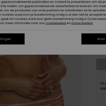
 gepersonaliseerde publicaties en content te presenteren; om de pr
nt te meten; om gepersonaliseerde advertenties te leveren; om meer
k; om de producten van onze partners te ontwikkelen en te verbetere
ookies waarvoor je toestemming nodig is al dan niet te accepteren
t gaat om cookies waarvoor geen toestemming nodig is (zoals bepa
oor meer informatie naar ons
cookiebeleid
en
privacybeleid
X
llingen
Alles
Zi
Dit
Koo